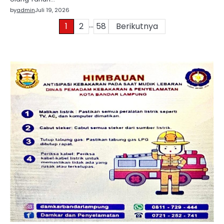
by
admin
Juli 19, 2026
…
Paginasi
1
2
58
Berikutnya
pos