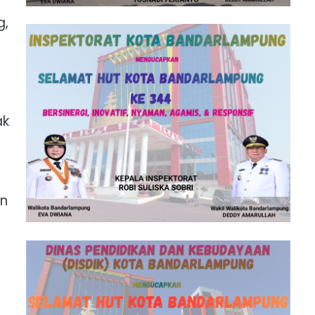
g,
ak
an