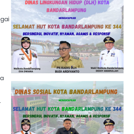
agai
sa
r