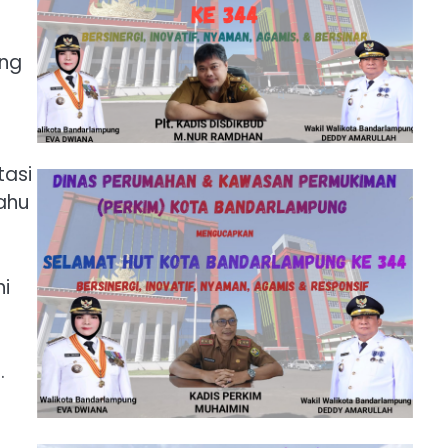
ang
tasi
ahu
ni
.