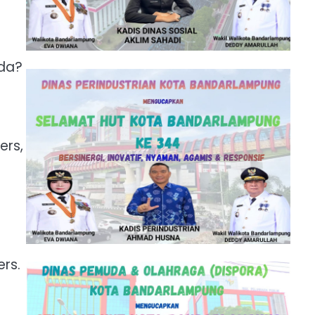
da?
ers,
rs.