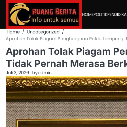
Skip
to
HOME
POLITIK
PENDIDIK
content
Home
Uncategorized
Aprohan Tolak Piagam Penghargaan Polda Lampung: Tida
Aprohan Tolak Piagam Pe
Tidak Pernah Merasa Berko
Juli 3, 2026
by
admin