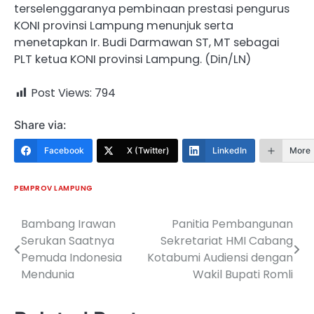
terselenggaranya pembinaan prestasi pengurus
KONI provinsi Lampung menunjuk serta
menetapkan Ir. Budi Darmawan ST, MT sebagai
PLT ketua KONI provinsi Lampung. (Din/LN)
Post Views:
794
Share via:
Facebook
X (Twitter)
LinkedIn
More
PEMPROV LAMPUNG
Bambang Irawan
Panitia Pembangunan
Navigasi
Serukan Saatnya
Sekretariat HMI Cabang
pos
Pemuda Indonesia
Kotabumi Audiensi dengan
Mendunia
Wakil Bupati Romli