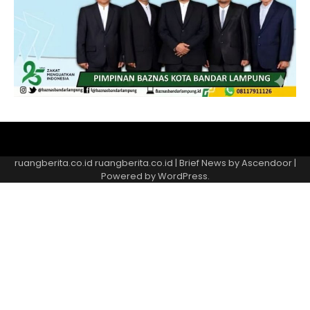
PEDOMAN
Sample
MEDIA
Page
ruangberita.co.id
ruangberita.co.id
| Brief News by
Ascendoor
|
SIBER
Powered by
WordPress
.