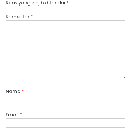
Ruas yang wajib ditandai
*
Komentar
*
Nama
*
Email
*