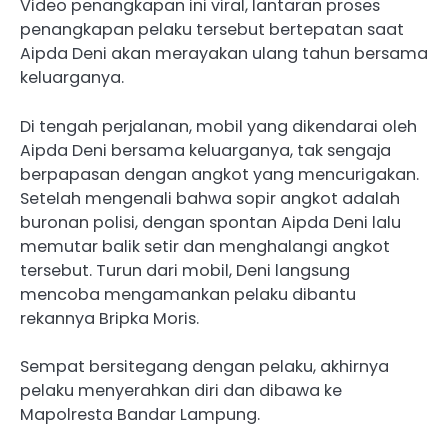
Video penangkapan ini viral, lantaran proses
penangkapan pelaku tersebut bertepatan saat
Aipda Deni akan merayakan ulang tahun bersama
keluarganya.
Di tengah perjalanan, mobil yang dikendarai oleh
Aipda Deni bersama keluarganya, tak sengaja
berpapasan dengan angkot yang mencurigakan.
Setelah mengenali bahwa sopir angkot adalah
buronan polisi, dengan spontan Aipda Deni lalu
memutar balik setir dan menghalangi angkot
tersebut. Turun dari mobil, Deni langsung
mencoba mengamankan pelaku dibantu
rekannya Bripka Moris.
Sempat bersitegang dengan pelaku, akhirnya
pelaku menyerahkan diri dan dibawa ke
Mapolresta Bandar Lampung.