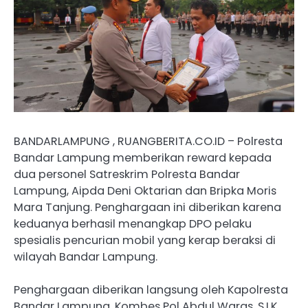
BANDARLAMPUNG , RUANGBERITA.CO.ID – Polresta
Bandar Lampung memberikan reward kepada
dua personel Satreskrim Polresta Bandar
Lampung, Aipda Deni Oktarian dan Bripka Moris
Mara Tanjung. Penghargaan ini diberikan karena
keduanya berhasil menangkap DPO pelaku
spesialis pencurian mobil yang kerap beraksi di
wilayah Bandar Lampung.
Penghargaan diberikan langsung oleh Kapolresta
Bandar Lampung, Kombes Pol Abdul Waras, S.I.K.,