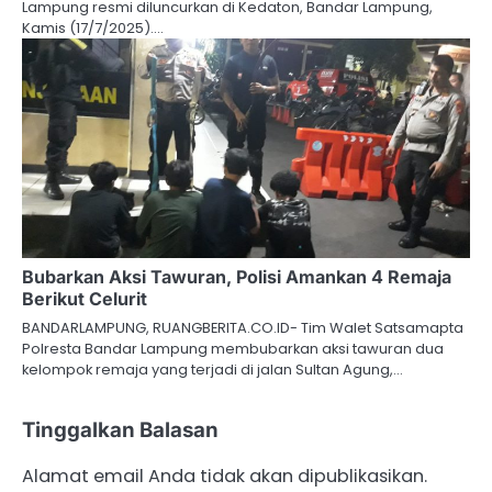
Lampung resmi diluncurkan di Kedaton, Bandar Lampung,
Kamis (17/7/2025).…
Bubarkan Aksi Tawuran, Polisi Amankan 4 Remaja
Berikut Celurit
BANDARLAMPUNG, RUANGBERITA.CO.ID- Tim Walet Satsamapta
Polresta Bandar Lampung membubarkan aksi tawuran dua
kelompok remaja yang terjadi di jalan Sultan Agung,…
Tinggalkan Balasan
Alamat email Anda tidak akan dipublikasikan.