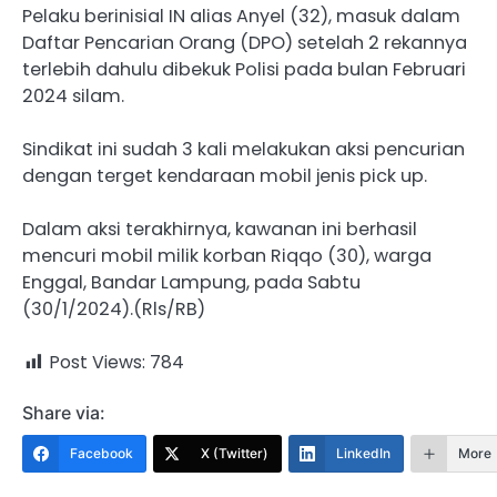
Pelaku berinisial IN alias Anyel (32), masuk dalam
Daftar Pencarian Orang (DPO) setelah 2 rekannya
terlebih dahulu dibekuk Polisi pada bulan Februari
2024 silam.
Sindikat ini sudah 3 kali melakukan aksi pencurian
dengan terget kendaraan mobil jenis pick up.
Dalam aksi terakhirnya, kawanan ini berhasil
mencuri mobil milik korban Riqqo (30), warga
Enggal, Bandar Lampung, pada Sabtu
(30/1/2024).(Rls/RB)
Post Views:
784
Share via:
Facebook
X (Twitter)
LinkedIn
More