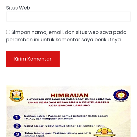
Situs Web
Simpan nama, email, dan situs web saya pada
peramban ini untuk komentar saya berikutnya.