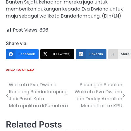
Banten Sejati, kehadiran mereka juga untuk
memberikan dukungan kepada Eva Dwiana untuk
maju sebagai walikota Bandarlampung. (Din/LN)
Post Views:
806
Share via:
Facebook
X (Twitter)
LinkedIn
More
UNCATEGORIZED
Walikota Eva Dwiana
Pasangan Bacalon
Navigasi
Rancang Bandarlampung
Walikota Eva Dwiana
pos
Jadi Pusat Kota
dan Deddy Amrullah
Metropolitan di Sumatera
Mendaftar ke KPU
Related Posts