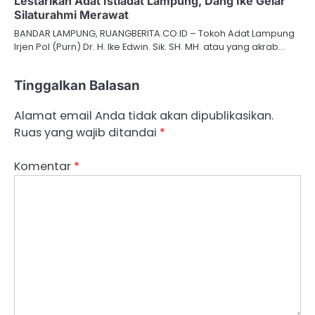
Lestarikan Adat Istiadat Lampung, Dang Ike Gelar
Silaturahmi Merawat
BANDAR LAMPUNG, RUANGBERITA.CO.ID – Tokoh Adat Lampung
Irjen Pol (Purn) Dr. H. Ike Edwin. Sik. SH. MH. atau yang akrab…
Tinggalkan Balasan
Alamat email Anda tidak akan dipublikasikan.
Ruas yang wajib ditandai
*
Komentar
*