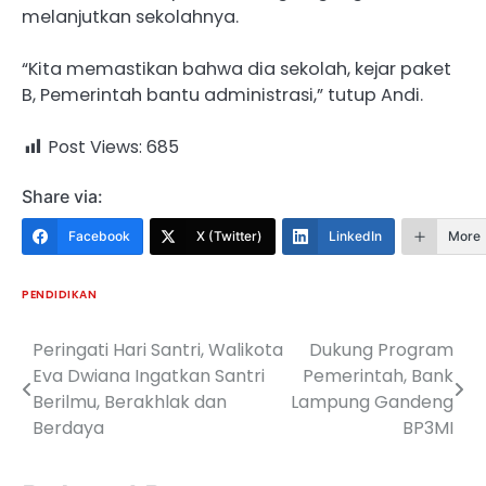
melanjutkan sekolahnya.
“Kita memastikan bahwa dia sekolah, kejar paket
B, Pemerintah bantu administrasi,” tutup Andi.
Post Views:
685
Share via:
Facebook
X (Twitter)
LinkedIn
More
PENDIDIKAN
Peringati Hari Santri, Walikota
Dukung Program
Navigasi
Eva Dwiana Ingatkan Santri
Pemerintah, Bank
pos
Berilmu, Berakhlak dan
Lampung Gandeng
Berdaya
BP3MI