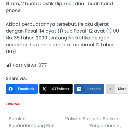
Gram, 2 buah plastik klip kecil dan 1 buah hand
phone.
Akibat perbuatannya tersebut, Pelaku dijerat
dengan Pasal 114 ayat (1) sub Pasal 112 ayat (1) UU
No. 35 tahun 2009 tentang Narkotika dengan
ancaman hukuman penjara maskimal 12 tahun.
(Rb)
Post Views:
277
Share via:
Facebook
X (Twitter)
LinkedIn
More
KRIMINAL
Pemkot
Polwan Polresta Berikan
Navigasi
Bandarlampung Beri
Pengamanan