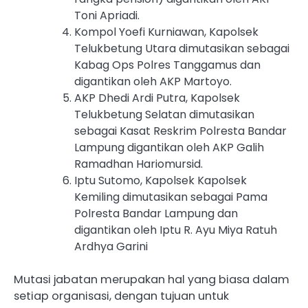
Toni Apriadi.
Kompol Yoefi Kurniawan, Kapolsek
Telukbetung Utara dimutasikan sebagai
Kabag Ops Polres Tanggamus dan
digantikan oleh AKP Martoyo.
AKP Dhedi Ardi Putra, Kapolsek
Telukbetung Selatan dimutasikan
sebagai Kasat Reskrim Polresta Bandar
Lampung digantikan oleh AKP Galih
Ramadhan Hariomursid.
Iptu Sutomo, Kapolsek Kapolsek
Kemiling dimutasikan sebagai Pama
Polresta Bandar Lampung dan
digantikan oleh Iptu R. Ayu Miya Ratuh
Ardhya Garini
Mutasi jabatan merupakan hal yang biasa dalam
setiap organisasi, dengan tujuan untuk