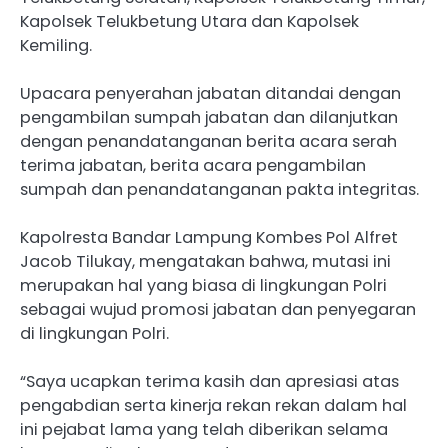
Kapolsek Telukbetung Utara dan Kapolsek
Kemiling.
Upacara penyerahan jabatan ditandai dengan
pengambilan sumpah jabatan dan dilanjutkan
dengan penandatanganan berita acara serah
terima jabatan, berita acara pengambilan
sumpah dan penandatanganan pakta integritas.
Kapolresta Bandar Lampung Kombes Pol Alfret
Jacob Tilukay, mengatakan bahwa, mutasi ini
merupakan hal yang biasa di lingkungan Polri
sebagai wujud promosi jabatan dan penyegaran
di lingkungan Polri.
“Saya ucapkan terima kasih dan apresiasi atas
pengabdian serta kinerja rekan rekan dalam hal
ini pejabat lama yang telah diberikan selama