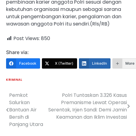
pembinaan karier anggota Polri sesuai dengan
kebutuhan organisasi maupun sebagai sarana
untuk pengembangan karier, pengalaman dan
wawasan anggota Polri itu sendiri.(Rls/RB)
Post Views:
850
Share via:
Facebook
X (Twitter)
LinkedIn
More
KRIMINAL
Pemkot
Polri Tuntaskan 3.326 Kasus
Navigasi
Salurkan
Premanisme Lewat Operasi
pos
Bantuan Air
Serentak, Irjen Sandi: Demi Jamin
Bersih di
Keamanan dan Iklim Investasi
Panjang Utara