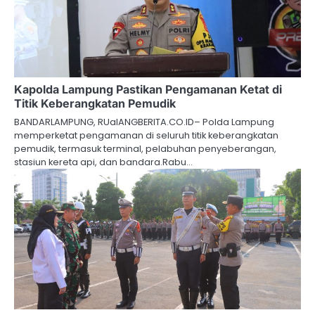
Kapolda Lampung Pastikan Pengamanan Ketat di
Titik Keberangkatan Pemudik
BANDARLAMPUNG, RUalANGBERITA.CO.ID– Polda Lampung
memperketat pengamanan di seluruh titik keberangkatan
pemudik, termasuk terminal, pelabuhan penyeberangan,
stasiun kereta api, dan bandara.Rabu…