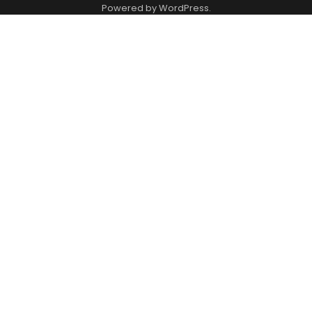
SIBER
Powered by
WordPress
.