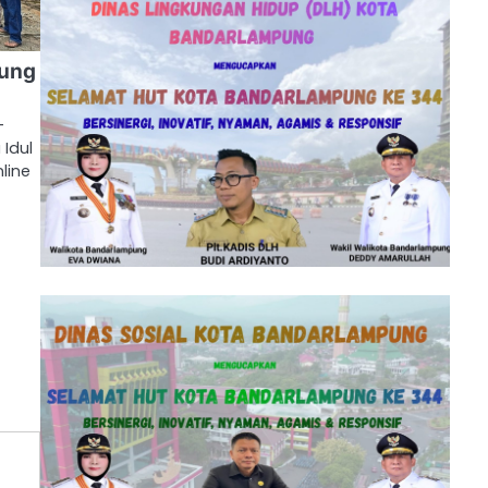
pung
–
Idul
nline