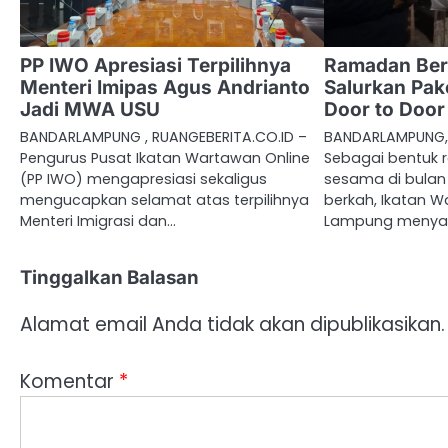
PP IWO Apresiasi Terpilihnya
Ramadan Ber
Menteri Imipas Agus Andrianto
Salurkan Pak
Jadi MWA USU
Door to Door
BANDARLAMPUNG , RUANGEBERITA.CO.ID –
BANDARLAMPUNG, 
Pengurus Pusat Ikatan Wartawan Online
Sebagai bentuk 
(PP IWO) mengapresiasi sekaligus
sesama di bula
mengucapkan selamat atas terpilihnya
berkah, Ikatan W
Menteri Imigrasi dan…
Lampung menyal
Tinggalkan Balasan
Alamat email Anda tidak akan dipublikasikan.
Komentar
*