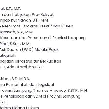
, S.T., M.T.
h dan Kebijakan Pro-Rakyat
indo Kurniawan, S.T., M.M.
Reformasi Birokrasi Efektif dan Efisien
nsyah, S.Si., M.M.
 Kesatuan dan Persatuan di Provinsi Lampung
di, S.Sos., M.M.
sli Daerah (PAD) Melalui Pajak
fiqullah
araan Infrastruktur Berkualitas
 H. Ade Utami Ibnu, S.E.
ar, S.E., M.B.A.
ara Pemerintah dan Legislatif
ovinsi Lampung, Thomas Americo, S.STP., M.H.
as Pendidikan dan SDM di Provinsi Lampung
S.H.
 dalam Bidang Hukum