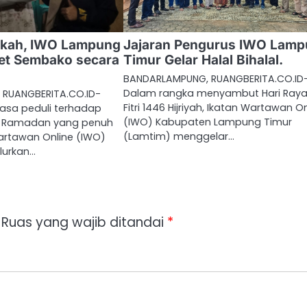
kah, IWO Lampung
Jajaran Pengurus IWO Lam
et Sembako secara
Timur Gelar Halal Bihalal.
BANDARLAMPUNG, RUANGBERITA.CO.ID
Dalam rangka menyambut Hari Raya 
RUANGBERITA.CO.ID-
Fitri 1446 Hijriyah, Ikatan Wartawan O
rasa peduli terhadap
(IWO) Kabupaten Lampung Timur
n Ramadan yang penuh
(Lamtim) menggelar…
artawan Online (IWO)
urkan…
Ruas yang wajib ditandai
*