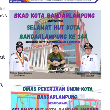
leh
mas
at
.
a,