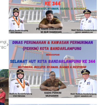
angi
TBC