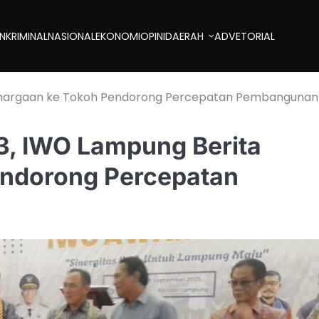
AN
KRIMINAL
NASIONAL
EKONOMI
OPINI
DAERAH
ADVETORIAL
enghargaan ke Tokoh Pendorong Percepatan Pembangunan
13, IWO Lampung Berita
endorong Percepatan