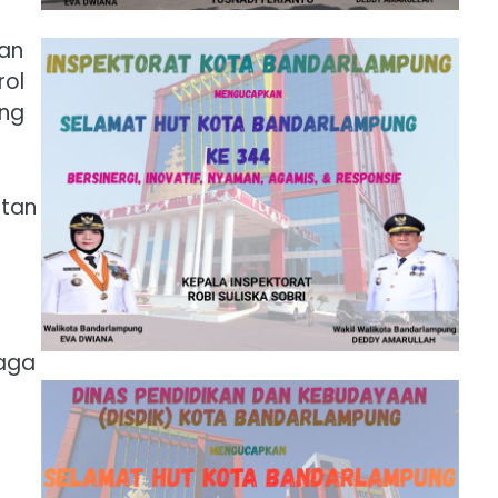
an
rol
ang
atan
jaga