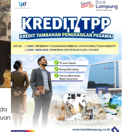
ada
juan