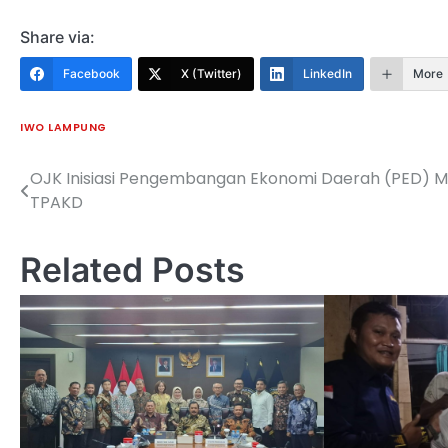
Share via:
Facebook
X (Twitter)
LinkedIn
More
IWO LAMPUNG
OJK Inisiasi Pengembangan Ekonomi Daerah (PED) Me
Navigasi
TPAKD
pos
Related Posts