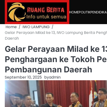
Skip
to
HOME
POLITIK
PENDIDIK
content
Home
IWO LAMPUNG
Gelar Perayaan Milad ke 13, IWO Lampung Berita P
Daerah
Gelar Perayaan Milad ke 
Penghargaan ke Tokoh P
Pembangunan Daerah
September 10, 2025
by
admin