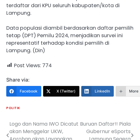
terdaftar dari KPU seluruh kabupaten/kota di
Lampung.
Data populasi diambil berdasarkan daftar pemilih
tetap (DPT) Pemilu 2024, menjadikan survei ini
representatif terhadap kondisi pemilih di
Lampung. (Din)
Post Views:
774
Share via:
Facebook
X (Twitter)
LinkedIn
More
POLITIK
Logo dan Nama IWO Dicatut
Buruan Daftar!! Piala
Navigasi
akan Menggelar UKW,
Gubernur eSports
pos
Aprohan akan Layangkan
Lampung Segera