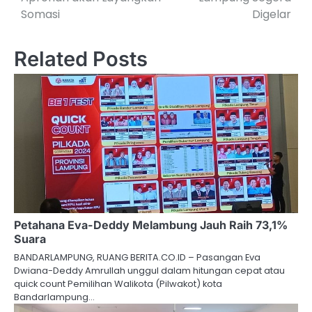
Somasi
Digelar
Related Posts
Petahana Eva-Deddy Melambung Jauh Raih 73,1%
Suara
BANDARLAMPUNG, RUANG BERITA.CO.ID – Pasangan Eva
Dwiana-Deddy Amrullah unggul dalam hitungan cepat atau
quick count Pemilihan Walikota (Pilwakot) kota
Bandarlampung…