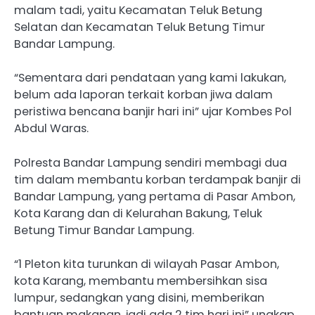
malam tadi, yaitu Kecamatan Teluk Betung
Selatan dan Kecamatan Teluk Betung Timur
Bandar Lampung.
“Sementara dari pendataan yang kami lakukan,
belum ada laporan terkait korban jiwa dalam
peristiwa bencana banjir hari ini” ujar Kombes Pol
Abdul Waras.
Polresta Bandar Lampung sendiri membagi dua
tim dalam membantu korban terdampak banjir di
Bandar Lampung, yang pertama di Pasar Ambon,
Kota Karang dan di Kelurahan Bakung, Teluk
Betung Timur Bandar Lampung.
“1 Pleton kita turunkan di wilayah Pasar Ambon,
kota Karang, membantu membersihkan sisa
lumpur, sedangkan yang disini, memberikan
bantuan makanan, jadi ada 2 tim hari ini” ungkap