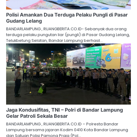
Polisi Amankan Dua Terduga Pelaku Pungli di Pasar
Gudang Lelang
BANDARLAMPUNG , RUANGBERITA.CO.ID- Sebanyak dua orang
terduga pelaku pungutan liar (pungli) di Pasar Gudang Lelang,
Telukbetung Selatan, Bandar Lampung berhasil…
Jaga Kondusifitas, TNI – Polri di Bandar Lampung
Gelar Patroli Sekala Besar
BANDARLAMPUNG , RUANGBERITA.CO.ID – Polresta Bandar
Lampung bersama jajaran Kodim 0410 Kota Bandar Lampung
dan Satuan Polisi Pamong Praja (Pol…