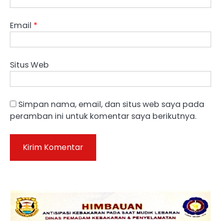
Email
*
Situs Web
Simpan nama, email, dan situs web saya pada
peramban ini untuk komentar saya berikutnya.