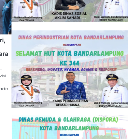
i,
ara
 –
isi
pada