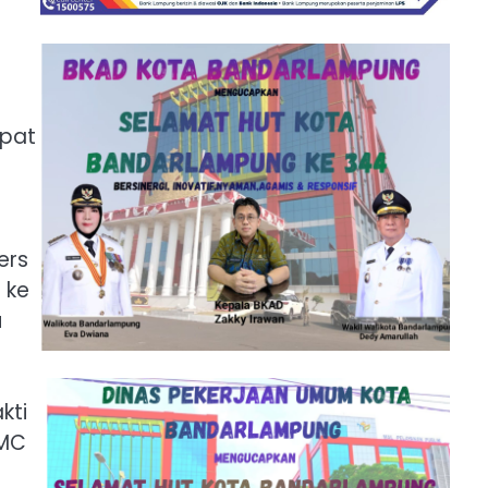
mpat
ers
 ke
u
kti
 MC