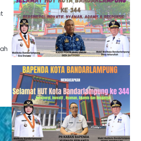
at
lah