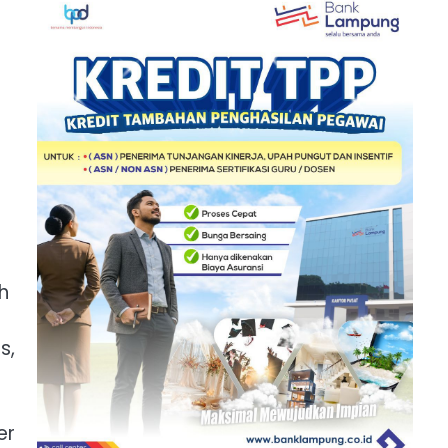
h
s,
er