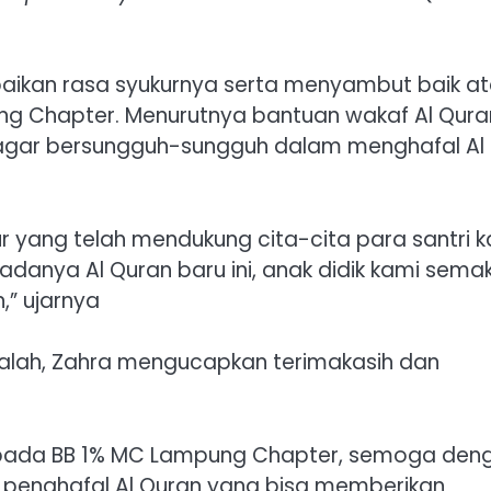
aikan rasa syukurnya serta menyambut baik a
ng Chapter. Menurutnya bantuan wakaf Al Quran
 agar bersungguh-sungguh dalam menghafal Al
ur yang telah mendukung cita-cita para santri 
anya Al Quran baru ini, anak didik kami semak
” ujarnya
 Falah, Zahra mengucapkan terimakasih dan
epada BB 1% MC Lampung Chapter, semoga den
i penghafal Al Quran yang bisa memberikan