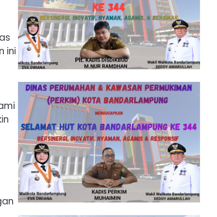
tas
 ini
kami
in
gan