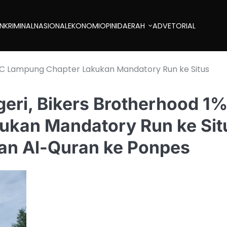
AN
KRIMINAL
NASIONAL
EKONOMI
OPINI
DAERAH
ADVETORIAL
 MC Lampung Chapter Lakukan Mandatory Run ke Situs
geri, Bikers Brotherhood 1
kan Mandatory Run ke Sit
an Al-Quran ke Ponpes