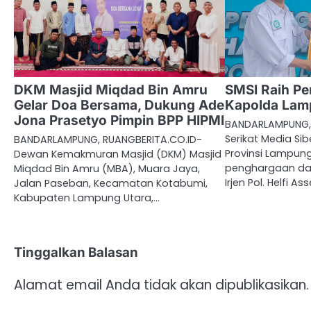
DKM Masjid Miqdad Bin Amru
SMSI Raih Pe
Gelar Doa Bersama, Dukung Ade
Kapolda La
Jona Prasetyo Pimpin BPP HIPMI
BANDARLAMPUNG, 
Serikat Media Sib
BANDARLAMPUNG, RUANGBERITA.CO.ID-
Provinsi Lampun
Dewan Kemakmuran Masjid (DKM) Masjid
penghargaan da
Miqdad Bin Amru (MBA), Muara Jaya,
Irjen Pol. Helfi As
Jalan Paseban, Kecamatan Kotabumi,
Kabupaten Lampung Utara,…
Tinggalkan Balasan
Alamat email Anda tidak akan dipublikasikan.