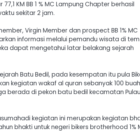
ar 77,1 KM BB 1 % MC Lampung Chapter berhasil
aktu sekitar 2 jam.
fe member, Virgin Member dan prospect BB 1% MC
arkan informasi melalui pemandu wisata di te
ereka dapat mengetahui latar belakang sejarah
jarah Batu Bedil, pada kesempatan itu pula Bik
an kegiatan wakaf al quran sebanyak 100 buah
uga berada di pekon batu bedil kecamatan Pula
usumahadi kegiatan ini merupakan kegiatan bha
hun bhakti untuk negeri bikers brotherhood 1%