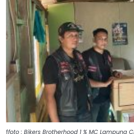
f
foto : Bikers Brotherhood 1 % MC Lampung 