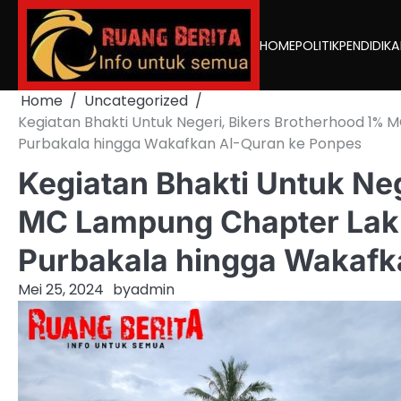
Skip
to
HOME
POLITIK
PENDIDIK
content
Home
Uncategorized
Kegiatan Bhakti Untuk Negeri, Bikers Brotherhood 1%
Purbakala hingga Wakafkan Al-Quran ke Ponpes
Kegiatan Bhakti Untuk Ne
MC Lampung Chapter Laku
Purbakala hingga Wakafk
Mei 25, 2024
by
admin