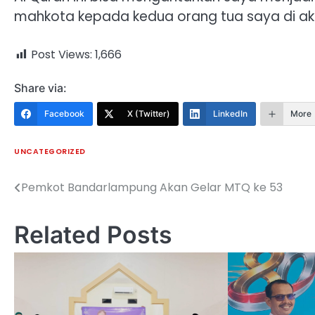
mahkota kepada kedua orang tua saya di akhi
Post Views:
1,666
Share via:
Facebook
X (Twitter)
LinkedIn
More
UNCATEGORIZED
Pemkot Bandarlampung Akan Gelar MTQ ke 53
Navigasi
pos
Related Posts