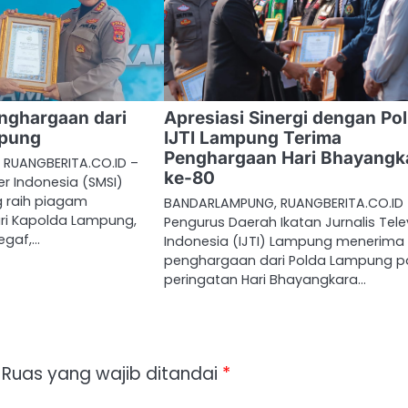
nghargaan dari
Apresiasi Sinergi dengan Polr
mpung
IJTI Lampung Terima
Penghargaan Hari Bhayangk
RUANGBERITA.CO.ID –
ke-80
er Indonesia (SMSI)
g raih piagam
BANDARLAMPUNG, RUANGBERITA.CO.ID
ri Kapolda Lampung,
Pengurus Daerah Ikatan Jurnalis Telev
segaf,…
Indonesia (IJTI) Lampung menerima
penghargaan dari Polda Lampung 
peringatan Hari Bhayangkara…
Ruas yang wajib ditandai
*