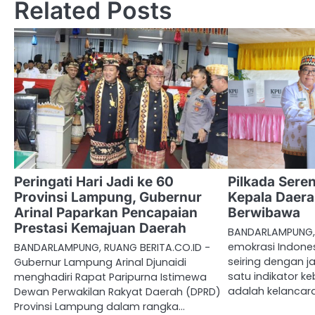
Related Posts
Peringati Hari Jadi ke 60
Pilkada Ser
Provinsi Lampung, Gubernur
Kepala Daera
Arinal Paparkan Pencapaian
Berwibawa
Prestasi Kemajuan Daerah
BANDARLAMPUNG, 
emokrasi Indone
BANDARLAMPUNG, RUANG BERITA.CO.ID -
seiring dengan j
Gubernur Lampung Arinal Djunaidi
satu indikator k
menghadiri Rapat Paripurna Istimewa
adalah kelancar
Dewan Perwakilan Rakyat Daerah (DPRD)
Provinsi Lampung dalam rangka…