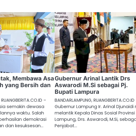
entak, Membawa Asa
Gubernur Arinal Lantik Drs
h yang Bersih dan
Aswarodi M.Si sebagai Pj.
Bupati Lampura
RUANGBERITA.CO.ID –
BANDARLAMPUNG, RUANGBERITA.CO.ID
sia semakin dewasa
Gubernur Lampung Ir. Arinal Djunaidi
alannya waktu. Salah
melantik Kepala Dinas Sosial Provinsi
eberhasilan demokrasi
Lampung, Drs. Aswarodi, M.Si, sebaga
an dan kesuksesan…
Penjabat…