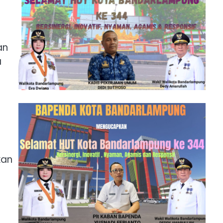
an
a
kan