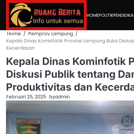
Skip
to
HOME
POLITIK
PENDIDIK
content
Home
Pemprov Lampung
Kepala Dinas Kominfotik Provinsi Lampung Buka Disku
Kecerdasan
Kepala Dinas Kominfotik 
Diskusi Publik tentang 
Produktivitas dan Kecerd
Februari 25, 2025
by
admin