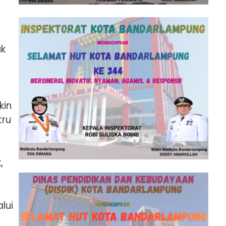
uk
kin
tru
,
lui