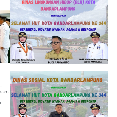
 –
 resmi
i