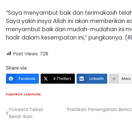
“Saya menyambut baik dan terimakasih tela
Saya yakin insya Allah ini akan memberikan e
menyambut baik dan mudah-mudahan ini menj
hadir dalam kesempatan ini,” pungkasnya. (Rl
Post Views:
728
Share via:
Facebook
X (Twitter)
LinkedIn
More
PEMPROV LAMPUNG
Polresta Tebar
Pastikan Penanganan Bencana
Navigasi
Benih Ikan
pos