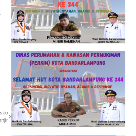
.
osko
njir