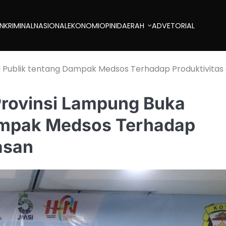
AN
KRIMINAL
NASIONAL
EKONOMI
OPINI
DAERAH
ADVETORIAL
si Publik tentang Dampak Medsos Terhadap Produktivitas
Provinsi Lampung Buka
Dampak Medsos Terhadap
asan