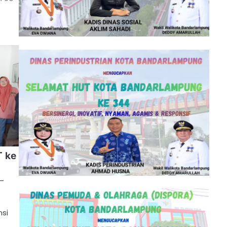
T ke
 –
nsi