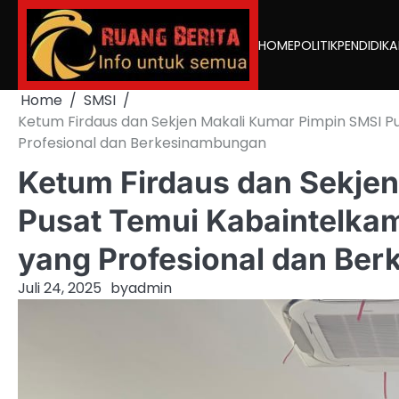
Skip
to
HOME
POLITIK
PENDIDIK
content
Home
SMSI
Ketum Firdaus dan Sekjen Makali Kumar Pimpin SMSI Pu
Profesional dan Berkesinambungan
Ketum Firdaus dan Sekje
Pusat Temui Kabaintelkam
yang Profesional dan Be
Juli 24, 2025
by
admin