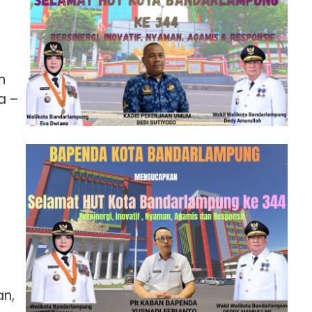
7
n
a –
an,