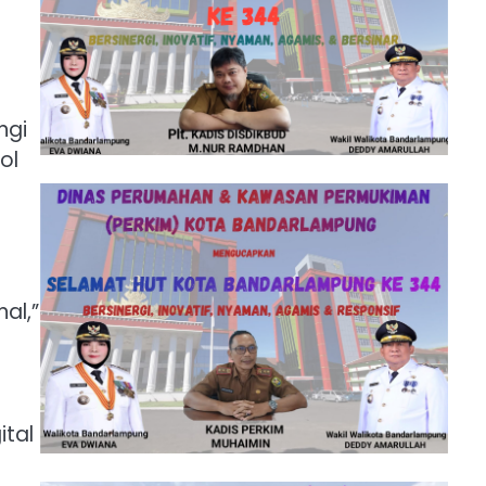
ngi
ol
al,”
ital