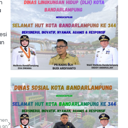
m
a
esi
an
amen
i 90