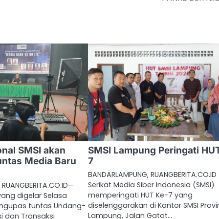
onal SMSI akan
SMSI Lampung Peringati HU
ntas Media Baru
7
BANDARLAMPUNG, RUANGBERITA.CO.ID
Serikat Media Siber Indonesia (SMSI)
 RUANGBERITA.CO.ID—
memperingati HUT Ke-7 yang
yang digelar Selasa
diselenggarakan di Kantor SMSI Provi
engupas tuntas Undang-
Lampung, Jalan Gatot…
i dan Transaksi