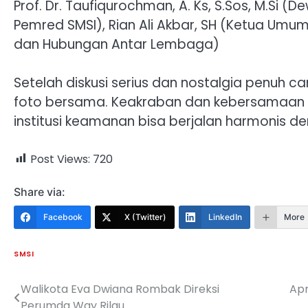
Prof. Dr. Taufiqurochman, A. Ks, S.Sos, M.Si 
Pemred SMSI), Rian Ali Akbar, SH (Ketua Umu
dan Hubungan Antar Lembaga)
Setelah diskusi serius dan nostalgia penuh 
foto bersama. Keakraban dan kebersamaan 
institusi keamanan bisa berjalan harmonis de
Post Views:
720
Share via:
Facebook
X (Twitter)
LinkedIn
More
SMSI
Walikota Eva Dwiana Rombak Direksi
Apr
Navigasi
Perumda Way Rilau