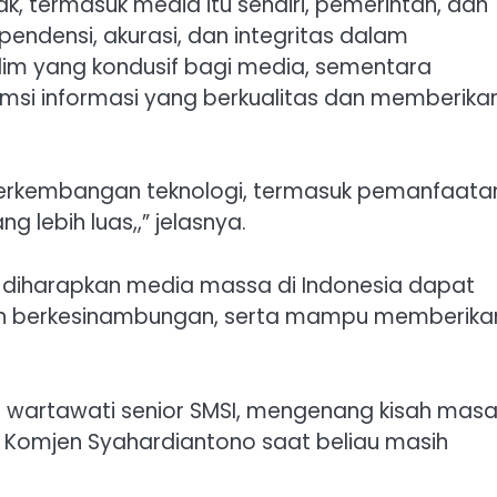
k, termasuk media itu sendiri, pemerintah, dan
endensi, akurasi, dan integritas dalam
lim yang kondusif bagi media, sementara
si informasi yang berkualitas dan memberika
erkembangan teknologi, termasuk pemanfaata
 lebih luas,,” jelasnya.
 diharapkan media massa di Indonesia dapat
dan berkesinambungan, serta mampu memberika
tu wartawati senior SMSI, mengenang kisah mas
eng Komjen Syahardiantono saat beliau masih