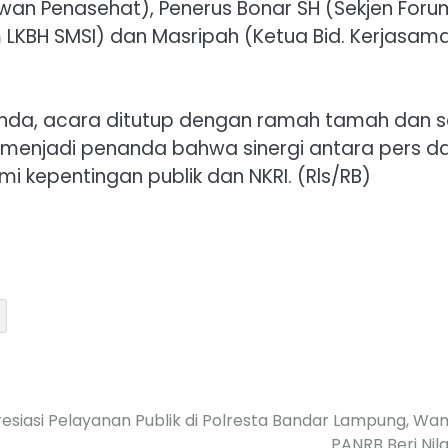
(Dewan Penasehat), Penerus Bonar SH (Sekjen Foru
m LKBH SMSI) dan Masripah (Ketua Bid. Kerjasam
canda, acara ditutup dengan ramah tamah dan s
menjadi penanda bahwa sinergi antara pers d
mi kepentingan publik dan NKRI. (Rls/RB)
esiasi Pelayanan Publik di Polresta Bandar Lampung, W
PANRB Beri Nila