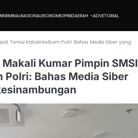
AN
KRIMINAL
NASIONAL
EKONOMI
OPINI
DAERAH
ADVETORIAL
sat Temui Kabaintelkam Polri: Bahas Media Siber yang
n Makali Kumar Pimpin SMSI
 Polri: Bahas Media Siber
rkesinambungan