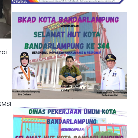
nai
SMSI