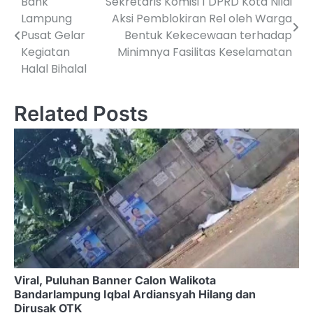
Bank
Sekretaris Komisi 1 DPRD Kota Nilai
Navigasi
Lampung
Aksi Pemblokiran Rel oleh Warga
pos
Pusat Gelar
Bentuk Kekecewaan terhadap
Kegiatan
Minimnya Fasilitas Keselamatan
Halal Bihalal
Related Posts
Viral, Puluhan Banner Calon Walikota
Bandarlampung Iqbal Ardiansyah Hilang dan
Dirusak OTK