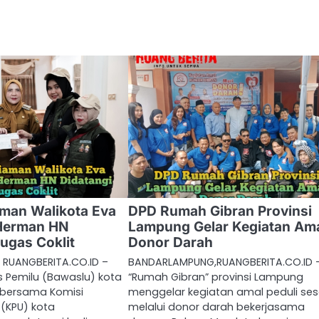
man Walikota Eva
DPD Rumah Gibran Provinsi
Herman HN
Lampung Gelar Kegiatan Am
tugas Coklit
Donor Darah
RUANGBERITA.CO.ID –
BANDARLAMPUNG,RUANGBERITA.CO.ID 
Pemilu (Bawaslu) kota
“Rumah Gibran” provinsi Lampung
bersama Komisi
menggelar kegiatan amal peduli s
(KPU) kota
melalui donor darah bekerjasama