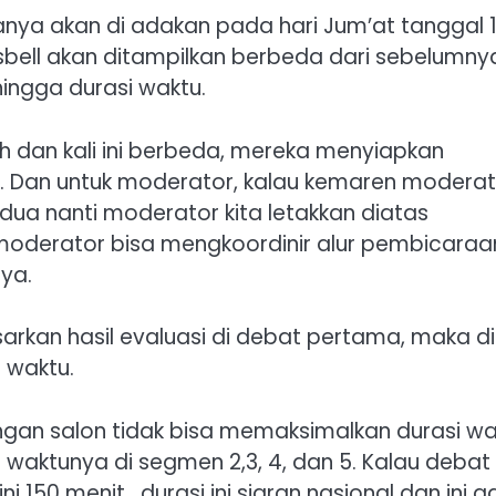
ya akan di adakan pada hari Jum’at tanggal 
ssbell akan ditampilkan berbeda dari sebelumny
hingga durasi waktu.
ih dan kali ini berbeda, mereka menyiapkan
. Dan untuk moderator, kalau kemaren moderat
ua nanti moderator kita letakkan diatas
moderator bisa mengkoordinir alur pembicaraan
ya.
arkan hasil evaluasi di debat pertama, maka di
 waktu.
ngan salon tidak bisa memaksimalkan durasi wa
 waktunya di segmen 2,3, 4, dan 5. Kalau debat
150 menit , durasi ini siaran nasional dan ini a