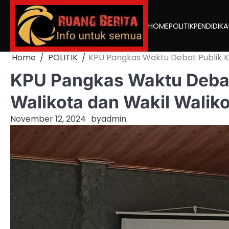
Skip
to
HOME
POLITIK
PENDIDIK
content
Home
POLITIK
KPU Pangkas Waktu Debat Publik K
KPU Pangkas Waktu Debat
Walikota dan Wakil Walik
November 12, 2024
by
admin