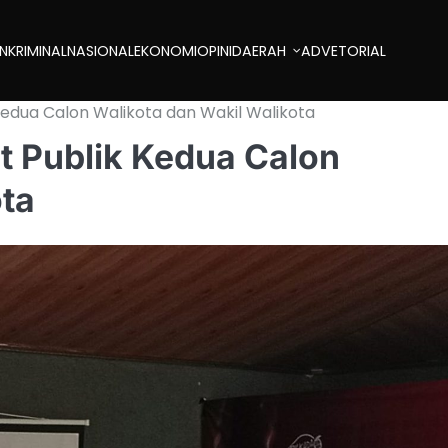
AN
KRIMINAL
NASIONAL
EKONOMI
OPINI
DAERAH
ADVETORIAL
edua Calon Walikota dan Wakil Walikota
 Publik Kedua Calon
ota