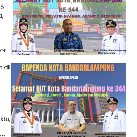
15
a,
or
 dll
ktu,
da