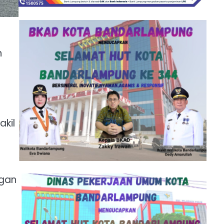
n
kil
ngan