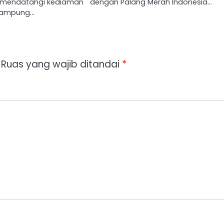
mendatangi kediaman
dengan Palang Merah Indonesia…
rlampung…
Ruas yang wajib ditandai
*