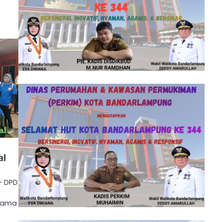
al
– DPD
esama