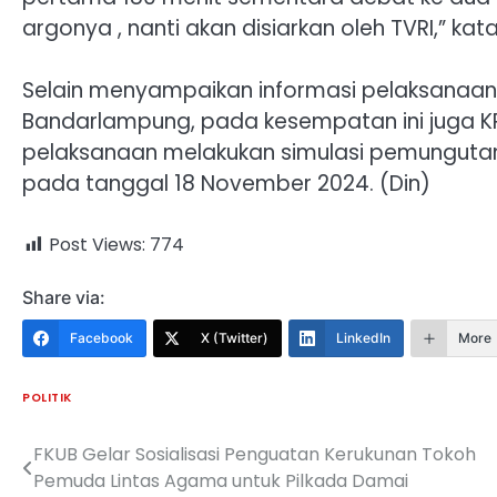
argonya , nanti akan disiarkan oleh TVRI,” kat
Selain menyampaikan informasi pelaksanaan 
Bandarlampung, pada kesempatan ini juga 
pelaksanaan melakukan simulasi pemungutan
pada tanggal 18 November 2024. (Din)
Post Views:
774
Share via:
Facebook
X (Twitter)
LinkedIn
More
POLITIK
FKUB Gelar Sosialisasi Penguatan Kerukunan Tokoh
Navigasi
Pemuda Lintas Agama untuk Pilkada Damai