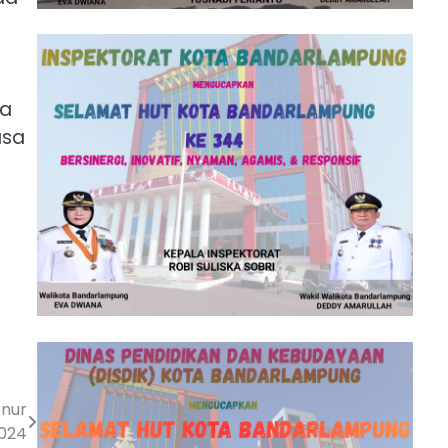
na
asa
rnur
2024