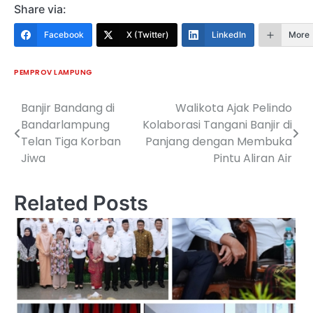
Share via:
Facebook
X (Twitter)
LinkedIn
More
PEMPROV LAMPUNG
Banjir Bandang di
Walikota Ajak Pelindo
Navigasi
Bandarlampung
Kolaborasi Tangani Banjir di
pos
Telan Tiga Korban
Panjang dengan Membuka
Jiwa
Pintu Aliran Air
Related Posts