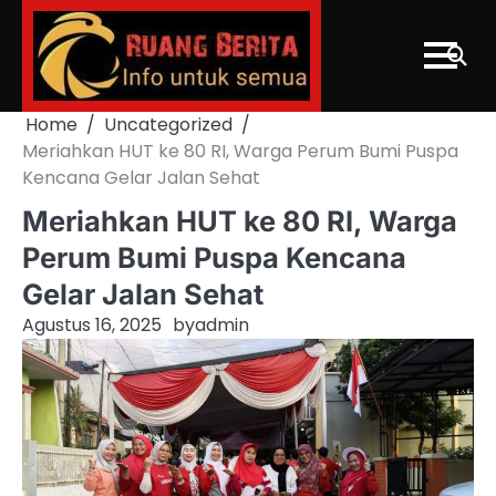
Skip
to
content
Home
Uncategorized
Meriahkan HUT ke 80 RI, Warga Perum Bumi Puspa
Kencana Gelar Jalan Sehat
Meriahkan HUT ke 80 RI, Warga
Perum Bumi Puspa Kencana
Gelar Jalan Sehat
Agustus 16, 2025
by
admin