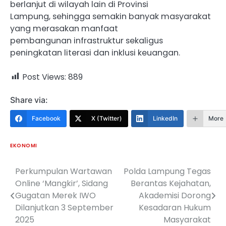
berlanjut di wilayah lain di Provinsi
Lampung, sehingga semakin banyak masyarakat
yang merasakan manfaat
pembangunan infrastruktur sekaligus
peningkatan literasi dan inklusi keuangan.
Post Views:
889
Share via:
Facebook
X (Twitter)
LinkedIn
More
EKONOMI
Perkumpulan Wartawan
Polda Lampung Tegas
Navigasi
Online ‘Mangkir’, Sidang
Berantas Kejahatan,
pos
Gugatan Merek IWO
Akademisi Dorong
Dilanjutkan 3 September
Kesadaran Hukum
2025
Masyarakat