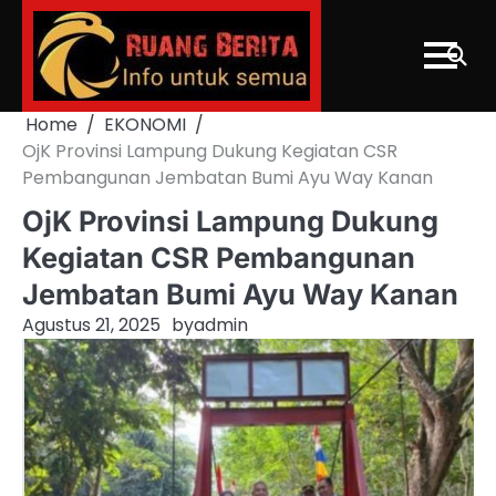
Skip
to
content
Home
EKONOMI
OjK Provinsi Lampung Dukung Kegiatan CSR
Pembangunan Jembatan Bumi Ayu Way Kanan
OjK Provinsi Lampung Dukung
Kegiatan CSR Pembangunan
Jembatan Bumi Ayu Way Kanan
Agustus 21, 2025
by
admin