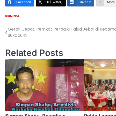
Facebook
X (Twitter)
LinkedIn
More
KRIMINAL
Gerak Cepat, Pemkot Perbaiki Talud Jebol di Kecam
Navigasi
Sukabumi
pos
Related Posts
Simpan Shabu, Resedivis
Polda Lampun