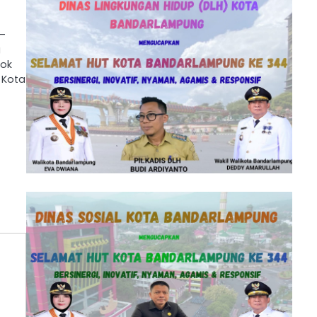
 –
g
kok
 Kota