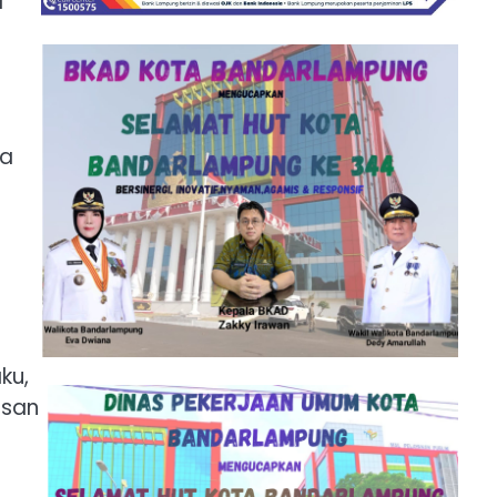
a
na
t
ku,
asan