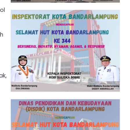
ol
ah
ak,