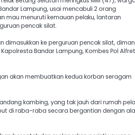
Teluk Betung Selatan meringkus MM (47), warg
 Bandar Lampung, usai mencabuli 2 orang
n mau menuruti kemauan pelaku, lantaran
uruan pencak silat.
an dimasukkan ke perguruan pencak silat, dima
ta Kapolresta Bandar Lampung, Kombes Pol Alfre
engan akan membuatkan kedua korban seragam
kandang kambing, yang tak jauh dari rumah pela
but di raba-raba secara bergantian dengan al