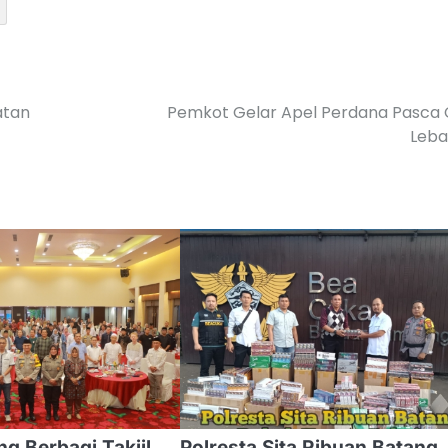
atan
Pemkot Gelar Apel Perdana Pasca 
Leba
g Berbagi Takjil
Polresta Sita Ribuan Batang