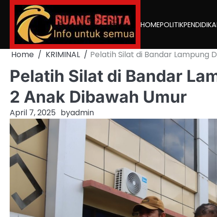
Skip
to
HOME
POLITIK
PENDIDIK
content
Home
KRIMINAL
Pelatih Silat di Bandar Lampung
Pelatih Silat di Bandar L
2 Anak Dibawah Umur
April 7, 2025
by
admin