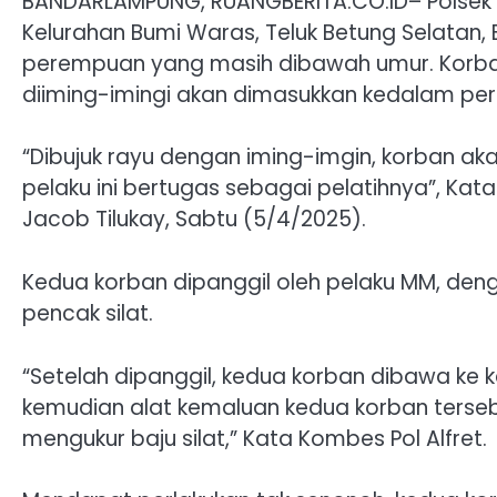
BANDARLAMPUNG, RUANGBERITA.CO.ID– Polsek 
Kelurahan Bumi Waras, Teluk Betung Selatan,
perempuan yang masih dibawah umur. Korba
diiming-imingi akan dimasukkan kedalam perg
“Dibujuk rayu dengan iming-imgin, korban ak
pelaku ini bertugas sebagai pelatihnya”, Ka
Jacob Tilukay, Sabtu (5/4/2025).
Kedua korban dipanggil oleh pelaku MM, d
pencak silat.
“Setelah dipanggil, kedua korban dibawa ke 
kemudian alat kemaluan kedua korban terse
mengukur baju silat,” Kata Kombes Pol Alfret.