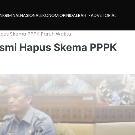
AN
KRIMINAL
NASIONAL
EKONOMI
OPINI
DAERAH
ADVETORIAL
apus Skema PPPK Paruh Waktu
esmi Hapus Skema PPPK