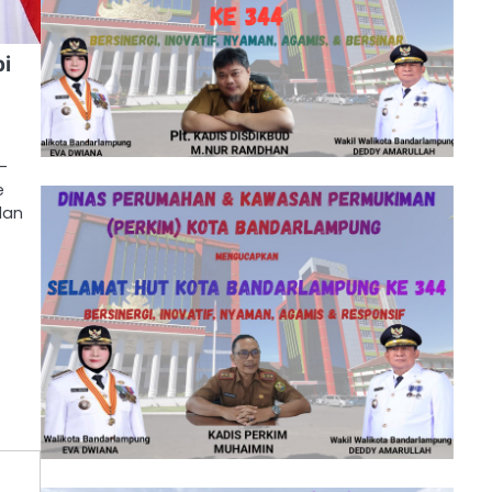
bi
n
-
e
dan