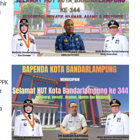
hir
i
PPK
r
a