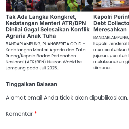
Tak Ada Langka Kongkret,
Kapolri Peri
Kedatangan Menteri ATR/BPN
Debt Collect
Dinilai Gagal Selesaikan Konflik
Meresahkan
Agraria Anak Tuha
BANDARLAMPUNG, 
Kapolri Jenderal 
BANDARLAMPUNG, RUANGBERITA.CO.ID –
memerintahkan k
Kedatangan Menteri Agraria dan Tata
jajaran, perintah
Ruang/Kepala Badan Pertanahan
melaksanakan gi
Nasional (ATR/BPN) Nusron Wahid ke
dimana…
Lampung pada Juli 2025…
Tinggalkan Balasan
Alamat email Anda tidak akan dipublikasikan.
Komentar
*