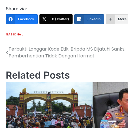
Share via:
Facebook
X (Twitter)
LinkedIn
More
NASIONAL
Terbukti Langgar Kode Etik, Bripda MS Dijatuhi Sanksi
Navigasi
Pemberhentian Tidak Dengan Hormat
pos
Related Posts