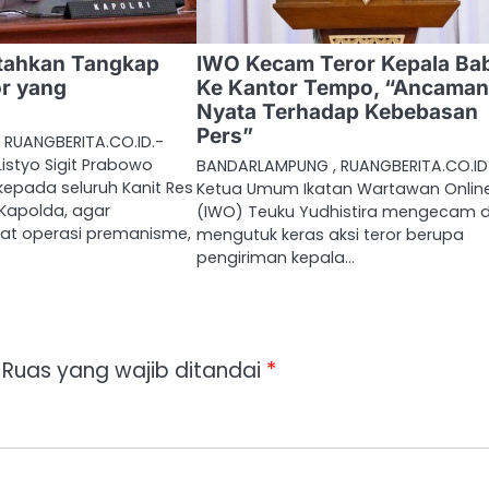
ntahkan Tangkap
IWO Kecam Teror Kepala Ba
or yang
Ke Kantor Tempo, “Ancama
Nyata Terhadap Kebebasan
Pers”
RUANGBERITA.CO.ID.-
Listyo Sigit Prabowo
BANDARLAMPUNG , RUANGBERITA.CO.ID
epada seluruh Kanit Res
Ketua Umum Ikatan Wartawan Onlin
 Kapolda, agar
(IWO) Teuku Yudhistira mengecam 
at operasi premanisme,
mengutuk keras aksi teror berupa
pengiriman kepala…
Ruas yang wajib ditandai
*