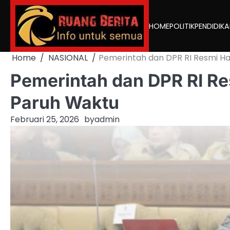
Skip
to
HOME
POLITIK
PENDIDIK
content
Home
NASIONAL
Pemerintah dan DPR RI Resmi H
Pemerintah dan DPR RI R
Paruh Waktu
Februari 25, 2026
by
admin