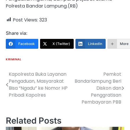
Polresta Bandar Lampung.(RB)
Post Views:
323
Share via:
Facebook
X (Twitter)
LinkedIn
More
KRIMINAL
Kapolresta Buka Layanan
Pemkot
Navigasi
Pengaduan, Masyarakat
Bandarlampung Beri
pos
Bisa “Ngadu” ke Nomor HP
Diskon dan
Pribadi Kapolres
Penggratisan
Pembayaran PBB
Related Posts