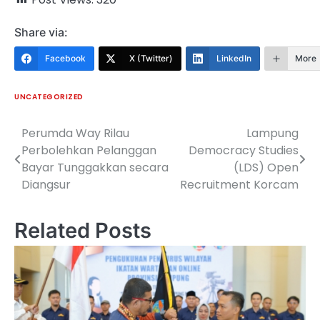
Share via:
Facebook
X (Twitter)
LinkedIn
More
UNCATEGORIZED
Perumda Way Rilau
Lampung
Navigasi
Perbolehkan Pelanggan
Democracy Studies
pos
Bayar Tunggakkan secara
(LDS) Open
Diangsur
Recruitment Korcam
Related Posts