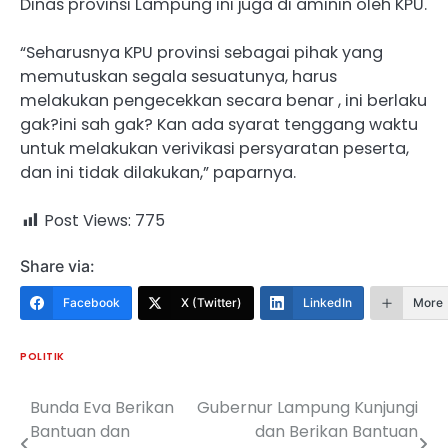
Dinas provinsi Lampung ini juga di aminin oleh KPU.
“Seharusnya KPU provinsi sebagai pihak yang
memutuskan segala sesuatunya, harus
melakukan pengecekkan secara benar , ini berlaku
gak?ini sah gak? Kan ada syarat tenggang waktu
untuk melakukan verivikasi persyaratan peserta,
dan ini tidak dilakukan,” paparnya.
Post Views:
775
Share via:
Facebook
X (Twitter)
LinkedIn
More
POLITIK
Bunda Eva Berikan
Gubernur Lampung Kunjungi
Navigasi
Bantuan dan
dan Berikan Bantuan