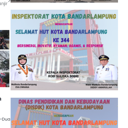
njir
a
k
 -Dua