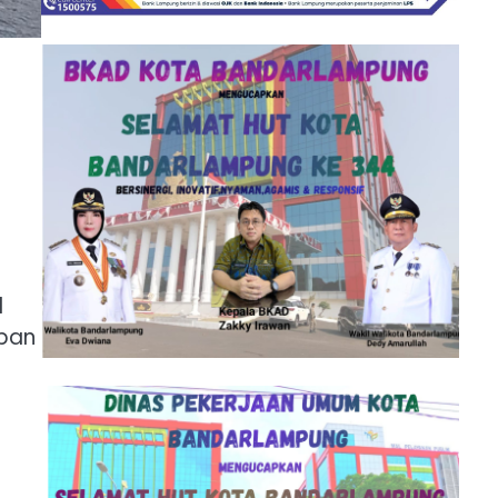
d
eban