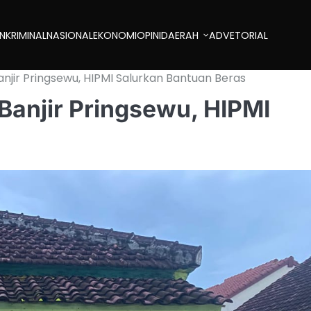
AN
KRIMINAL
NASIONAL
EKONOMI
OPINI
DAERAH
ADVETORIAL
jir Pringsewu, HIPMI Salurkan Bantuan Beras
anjir Pringsewu, HIPMI