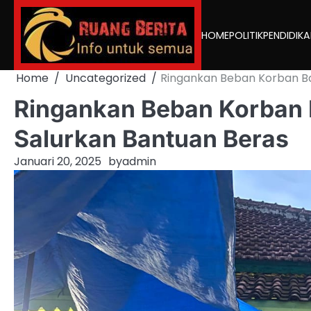
Skip
to
HOME
POLITIK
PENDIDIK
content
Home
Uncategorized
Ringankan Beban Korban Ban
Ringankan Beban Korban B
Salurkan Bantuan Beras
Januari 20, 2025
by
admin