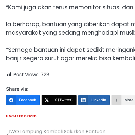
“Kami juga akan terus memonitor situasi dan 
Ia berharap, bantuan yang diberikan dapat m
masyarakat yang sedang menghadapi musiba
“Semoga bantuan ini dapat sedikit meringa
banjir segera surut agar mereka bisa kembali 
Post Views:
728
Share via:
Facebook
X (Twitter)
LinkedIn
More
UNCATEGORIZED
IWO Lampung Kembali Salurkan Bantuan
Navigasi