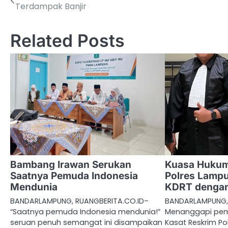
Terdampak Banjir
pos
Related Posts
Bambang Irawan Serukan
Kuasa Hukum
Saatnya Pemuda Indonesia
Polres Lamp
Mendunia
KDRT dengan
BANDARLAMPUNG, RUANGBERITA.CO.ID–
BANDARLAMPUNG, 
“Saatnya pemuda Indonesia mendunia!”
Menanggapi pem
seruan penuh semangat ini disampaikan
Kasat Reskrim Po