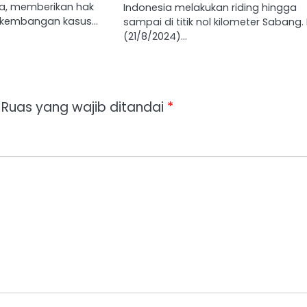
a, memberikan hak
Indonesia melakukan riding hingga
erkembangan kasus…
sampai di titik nol kilometer Sabang
(21/8/2024)…
Ruas yang wajib ditandai
*