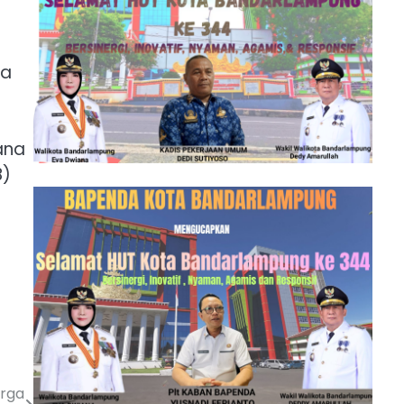
da
ana
B)
arga