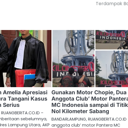
Terdampak Ba
 Amelia Apresiasi
Gunakan Motor Chopie, Dua
ura Tangani Kasus
Anggota Club’ Motor Panter
 Serius
MC Indonesia sampai di Titi
Nol Kilometer Sabang
RUANGBERITA.CO.ID –
beritaan sebelumnya,
BANDARLAMPUNG, RUANGBERITA.CO.ID
lres Lampung Utara, AKP
anggota club’ motor Pantera MC