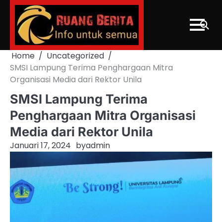
Skip
to
content
Home
Uncategorized
SMSI Lampung Terima Penghargaan Mitra
Organisasi Media dari Rektor Unila
SMSI Lampung Terima
Penghargaan Mitra Organisasi
Media dari Rektor Unila
Januari 17, 2024
by
admin