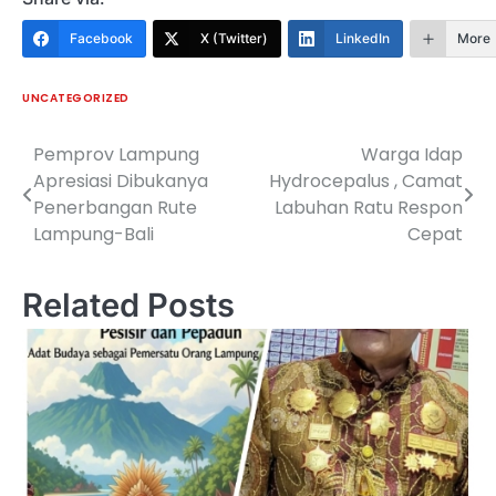
Facebook
X (Twitter)
LinkedIn
More
UNCATEGORIZED
Pemprov Lampung
Warga Idap
Navigasi
Apresiasi Dibukanya
Hydrocepalus , Camat
pos
Penerbangan Rute
Labuhan Ratu Respon
Lampung-Bali
Cepat
Related Posts