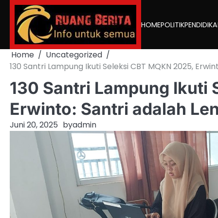
Skip
to
HOME
POLITIK
PENDIDIK
content
Home
Uncategorized
130 Santri Lampung Ikuti Seleksi CBT MQKN 2025, Erwin
130 Santri Lampung Ikuti
Erwinto: Santri adalah Le
Juni 20, 2025
by
admin