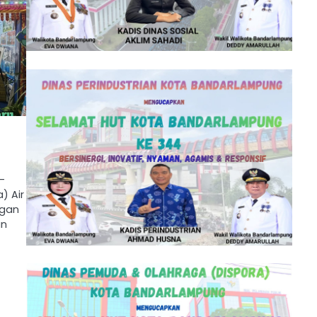
n
-
) Air
ngan
an