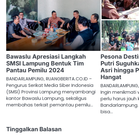
Bawaslu Apresiasi Langkah
Pesona Desti
SMSI Lampung Bentuk Tim
Putri Suguh
Pantau Pemilu 2024
Asri hingga 
Hangat
BANDARLAMPUNG, RUANGBERITA.CO.ID –
Pengurus Serikat Media Siber Indonesia
BANDARLAMPUNG, 
(SMSI) Provinsi Lampung menyambangi
Ingin menikmati w
kantor Bawaslu Lampung, sekaligus
perlu harus jauh 
membahas terkait pemantau pemilu…
Bandarlampung.
bisa…
Tinggalkan Balasan