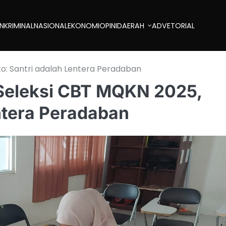
AN
KRIMINAL
NASIONAL
EKONOMI
OPINI
DAERAH
ADVETORIAL
to: Santri adalah Lentera Peradaban
 Seleksi CBT MQKN 2025,
ntera Peradaban