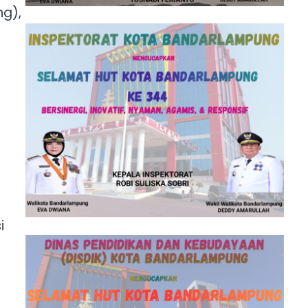
ng),
i