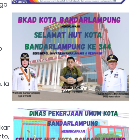
iga
b
 Ia
ikan
nto,