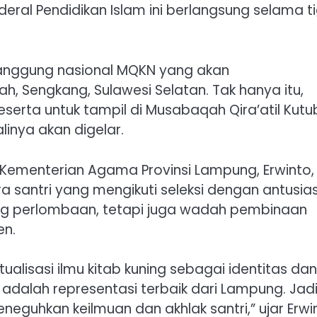
eral Pendidikan Islam ini berlangsung selama t
panggung nasional MQKN yang akan
h, Sengkang, Sulawesi Selatan. Tak hanya itu,
serta untuk tampil di Musabaqah Qira’atil Kutu
inya akan digelar.
 Kementerian Agama Provinsi Lampung, Erwinto,
antri yang mengikuti seleksi dengan antusias.
jang perlombaan, tetapi juga wadah pembinaan
en.
alisasi ilmu kitab kuning sebagai identitas dan
 adalah representasi terbaik dari Lampung. Jad
guhkan keilmuan dan akhlak santri,” ujar Erwi