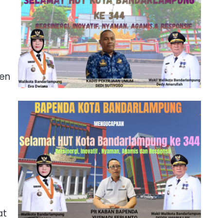
ren
at