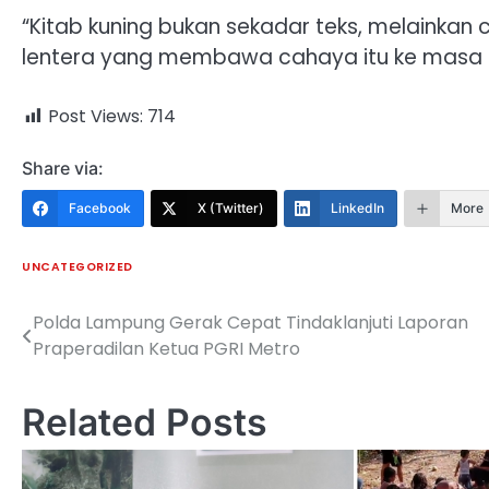
“Kitab kuning bukan sekadar teks, melainkan 
lentera yang membawa cahaya itu ke masa d
Post Views:
714
Share via:
Facebook
X (Twitter)
LinkedIn
More
UNCATEGORIZED
Polda Lampung Gerak Cepat Tindaklanjuti Laporan
Navigasi
Praperadilan Ketua PGRI Metro
pos
Related Posts