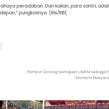
cahaya peradaban. Dan kalian, para santri, ada
epan,” pungkasnya. (Rls/RB(
Pemkot Dorong Kemajuan UMKM sebagai P
Ekonomi Masyara