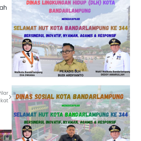
lah
ilar
kat