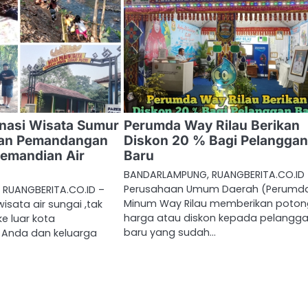
nasi Wisata Sumur
Perumda Way Rilau Berikan
kan Pemandangan
Diskon 20 % Bagi Pelangga
Pemandian Air
Baru
BANDARLAMPUNG, RUANGBERITA.CO.ID 
Perusahaan Umum Daerah (Perumda
RUANGBERITA.CO.ID –
Minum Way Rilau memberikan poto
isata air sungai ,tak
harga atau diskon kepada pelangg
ke luar kota
baru yang sudah…
 Anda dan keluarga