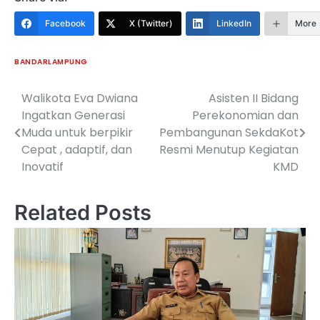
Facebook
X (Twitter)
LinkedIn
More
BANDARLAMPUNG
Walikota Eva Dwiana
Asisten II Bidang
Navigasi
Ingatkan Generasi
Perekonomian dan
pos
Muda untuk berpikir
Pembangunan SekdaKot
Cepat , adaptif, dan
Resmi Menutup Kegiatan
Inovatif
KMD
Related Posts