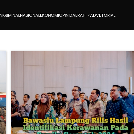
AN
KRIMINAL
NASIONAL
EKONOMI
OPINI
DAERAH
ADVETORIAL