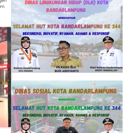
eri
kum