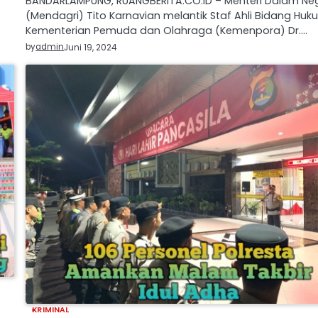
BANDARLAMPUNG, RUANGBERITA.CO.ID – Menteri Dalam Neg
(Mendagri) Tito Karnavian melantik Staf Ahli Bidang Hu
Kementerian Pemuda dan Olahraga (Kemenpora) Dr.…
by
admin
Juni 19, 2024
KRIMINAL