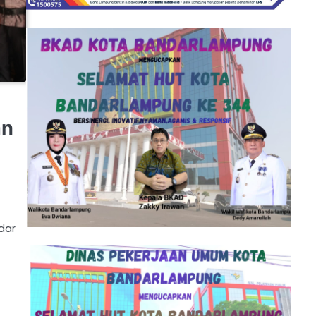
an
g
dar