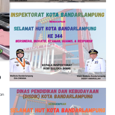
p
kan