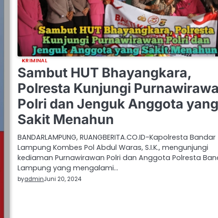
KRIMINAL
Sambut HUT Bhayangkara,
Polresta Kunjungi Purnawiraw
Polri dan Jenguk Anggota yan
Sakit Menahun
BANDARLAMPUNG, RUANGBERITA.CO.ID-Kapolresta Bandar
Lampung Kombes Pol Abdul Waras, S.I.K., mengunjungi
kediaman Purnawirawan Polri dan Anggota Polresta Ban
Lampung yang mengalami…
by
admin
Juni 20, 2024