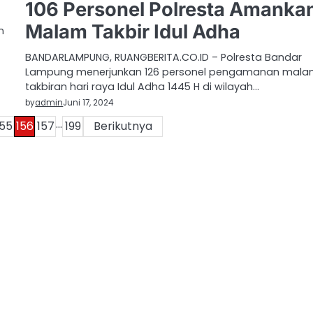
106 Personel Polresta Amanka
Malam Takbir Idul Adha
n
BANDARLAMPUNG, RUANGBERITA.CO.ID – Polresta Bandar
Lampung menerjunkan 126 personel pengamanan mal
takbiran hari raya Idul Adha 1445 H di wilayah…
by
admin
Juni 17, 2024
…
155
156
157
199
Berikutnya