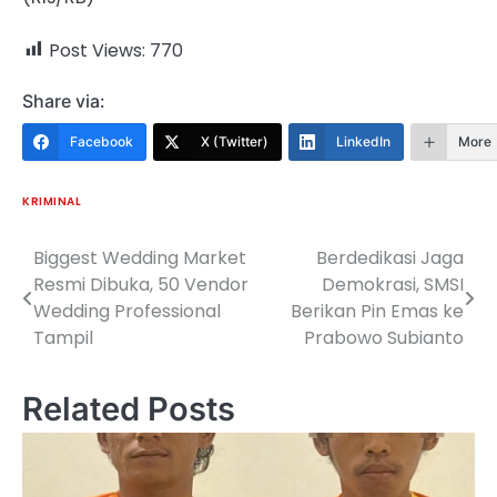
Post Views:
770
Share via:
Facebook
X (Twitter)
LinkedIn
More
KRIMINAL
Biggest Wedding Market
Berdedikasi Jaga
Navigasi
Resmi Dibuka, 50 Vendor
Demokrasi, SMSI
pos
Wedding Professional
Berikan Pin Emas ke
Tampil
Prabowo Subianto
Related Posts