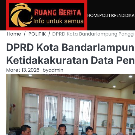
Skip
to
HOME
POLITIK
PENDIDIK
content
Home
POLITIK
DPRD Kota Bandarlampung Panggil
DPRD Kota Bandarlampung
Ketidakakuratan Data Pe
Maret 13, 2026
by
admin