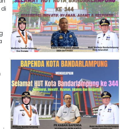
ah
 di
g
a
n