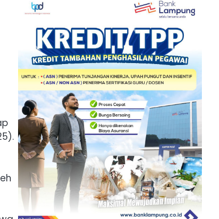
ap
5).
leh