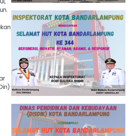
i,
un.
ukan
ar
Din)