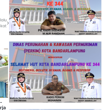
lalu
akat
-
rja