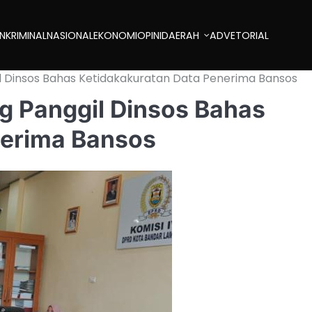
AN
KRIMINAL
NASIONAL
EKONOMI
OPINI
DAERAH
ADVETORIAL
 Dinsos Bahas Ketidakakuratan Data Penerima Bansos
 Panggil Dinsos Bahas
nerima Bansos