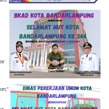
hwa
ar
an,”