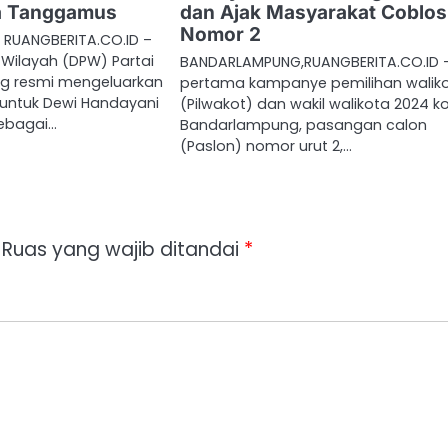
da Tanggamus
dan Ajak Masyarakat Coblos
Nomor 2
RUANGBERITA.CO.ID –
Wilayah (DPW) Partai
BANDARLAMPUNG,RUANGBERITA.CO.ID –
 resmi mengeluarkan
pertama kampanye pemilihan walik
 untuk Dewi Handayani
(Pilwakot) dan wakil walikota 2024 k
ebagai…
Bandarlampung, pasangan calon
(Paslon) nomor urut 2,…
Ruas yang wajib ditandai
*