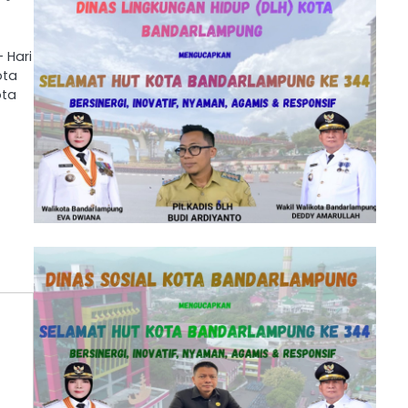
 Hari
ota
ota