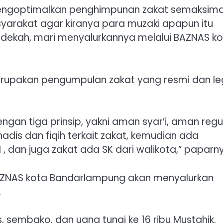
engoptimalkan penghimpunan zakat semaksima
rakat agar kiranya para muzaki apapun itu
, sedekah, mari menyalurkannya melalui BAZNAS k
upakan pengumpulan zakat yang resmi dan le
an tiga prinsip, yakni aman syar’i, aman regul
adis dan fiqih terkait zakat, kemudian ada
, dan juga zakat ada SK dari walikota,” paparn
AZNAS kota Bandarlampung akan menyalurkan
.
, sembako, dan uang tunai ke 16 ribu Mustahik.