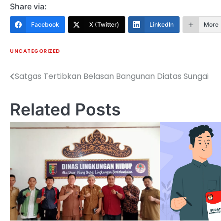
Share via:
Facebook
X (Twitter)
LinkedIn
More
UNCATEGORIZED
Satgas Tertibkan Belasan Bangunan Diatas Sungai
Navigasi
pos
Related Posts