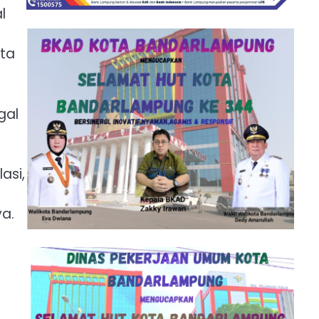
l
ota
gal
asi,
ya.