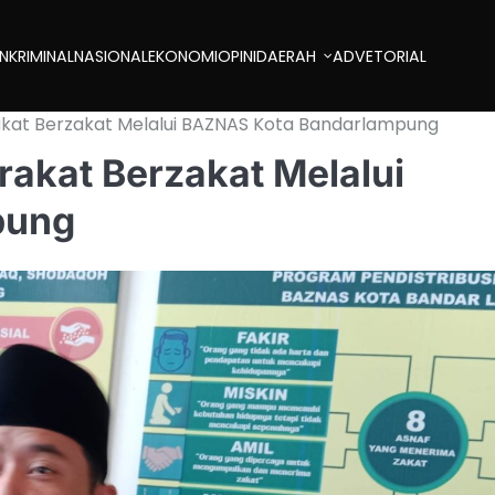
AN
KRIMINAL
NASIONAL
EKONOMI
OPINI
DAERAH
ADVETORIAL
akat Berzakat Melalui BAZNAS Kota Bandarlampung
rakat Berzakat Melalui
pung