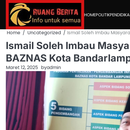
Skip
to
HOME
POLITIK
PENDIDIK
content
Home
Uncategorized
Ismail Soleh Imbau Masyar
Ismail Soleh Imbau Masya
BAZNAS Kota Bandarlam
Maret 12, 2025
by
admin