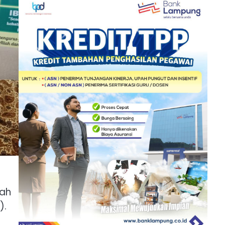
dah
).