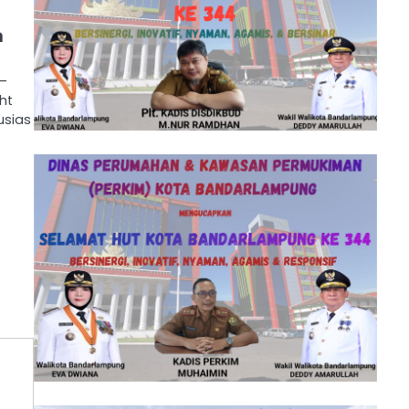
n
 –
ht
usias