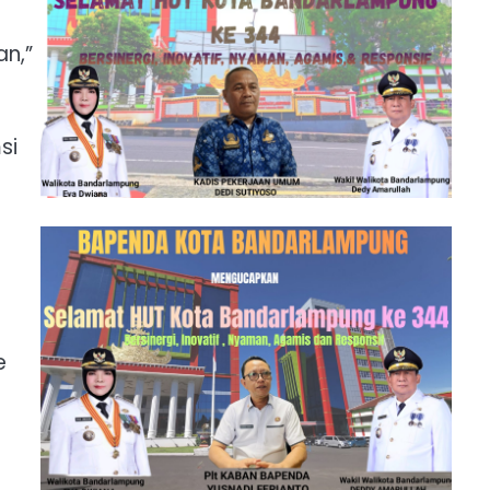
an,”
si
e