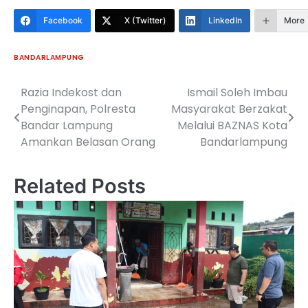
Facebook
X (Twitter)
LinkedIn
More
BANDARLAMPUNG
Razia Indekost dan
Ismail Soleh Imbau
Navigasi
Penginapan, Polresta
Masyarakat Berzakat
pos
Bandar Lampung
Melalui BAZNAS Kota
Amankan Belasan Orang
Bandarlampung
Related Posts