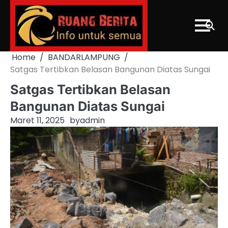
Skip
to
content
Home
BANDARLAMPUNG
Satgas Tertibkan Belasan Bangunan Diatas Sungai
Satgas Tertibkan Belasan
Bangunan Diatas Sungai
Maret 11, 2025
by
admin