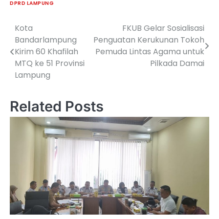
DPRD LAMPUNG
Kota
FKUB Gelar Sosialisasi
Navigasi
Bandarlampung
Penguatan Kerukunan Tokoh
pos
Kirim 60 Khafilah
Pemuda Lintas Agama untuk
MTQ ke 51 Provinsi
Pilkada Damai
Lampung
Related Posts