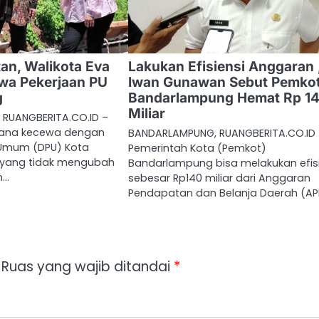
an, Walikota Eva
Lakukan Efisiensi Anggaran 
wa Pekerjaan PU
Iwan Gunawan Sebut Pemko
g
Bandarlampung Hemat Rp 1
Miliar
RUANGBERITA.CO.ID –
iana kecewa dengan
BANDARLAMPUNG, RUANGBERITA.CO.ID
 Umum (DPU) Kota
Pemerintah Kota (Pemkot)
yang tidak mengubah
Bandarlampung bisa melakukan efisi
n…
sebesar Rp140 miliar dari Anggaran
Pendapatan dan Belanja Daerah (A
Ruas yang wajib ditandai
*