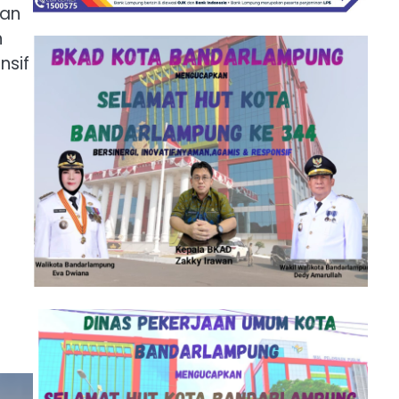
nan
n
nsif