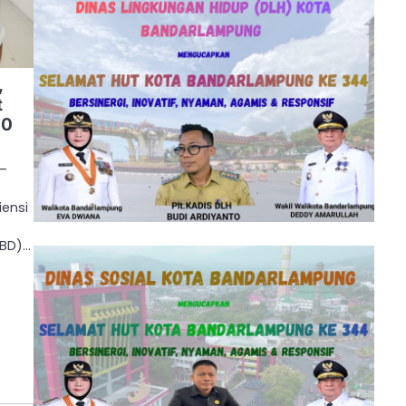
,
t
40
 –
ensi
PBD)…