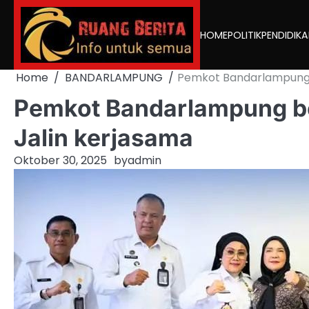
Skip
to
HOME
POLITIK
PENDIDIK
content
Home
BANDARLAMPUNG
Pemkot Bandarlampung b
Pemkot Bandarlampung be
Jalin kerjasama
Oktober 30, 2025
by
admin