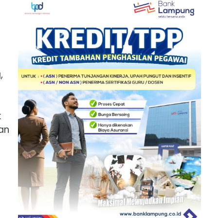
,
k
an
n