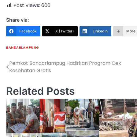
Post Views:
606
Share via:
Facebook
X (Twitter)
LinkedIn
More
BANDARLAMPUNG
Pemkot Bandarlampug Hadirkan Program Cek
Navigasi
Kesehatan Gratis
pos
Related Posts