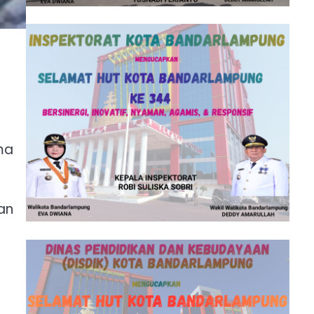
ma
an