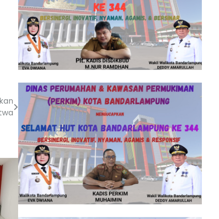
ukan
atwa