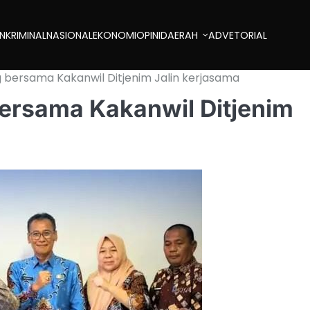
AN
KRIMINAL
NASIONAL
EKONOMI
OPINI
DAERAH
ADVETORIAL
ersama Kakanwil Ditjenim Jalin kerjasama
rsama Kakanwil Ditjenim