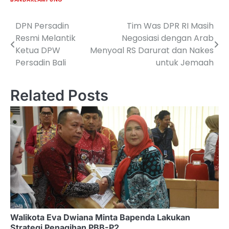
DPN Persadin
Tim Was DPR RI Masih
Navigasi
Resmi Melantik
Negosiasi dengan Arab
pos
Ketua DPW
Menyoal RS Darurat dan Nakes
Persadin Bali
untuk Jemaah
Related Posts
Walikota Eva Dwiana Minta Bapenda Lakukan
Strategi Penagihan PBB-P2