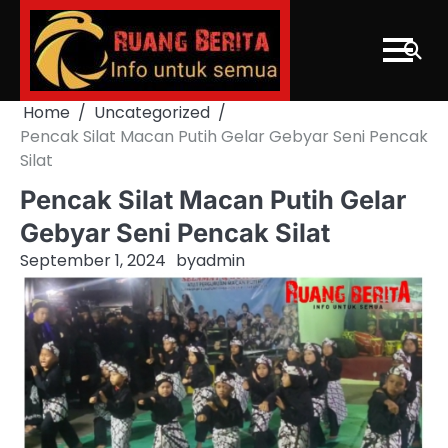
Skip
to
content
Home
Uncategorized
Pencak Silat Macan Putih Gelar Gebyar Seni Pencak
Silat
Pencak Silat Macan Putih Gelar
Gebyar Seni Pencak Silat
September 1, 2024
by
admin