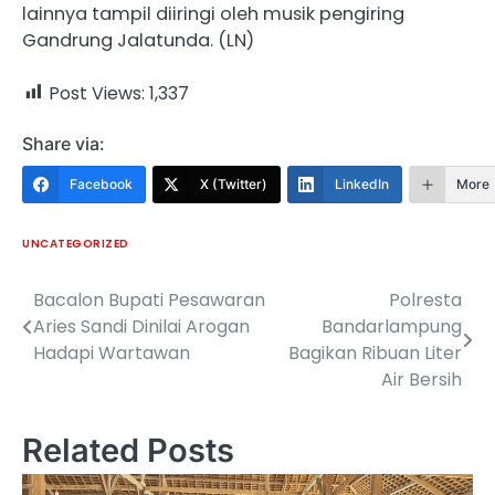
lainnya tampil diiringi oleh musik pengiring
Gandrung Jalatunda. (LN)
Post Views:
1,337
Share via:
Facebook
X (Twitter)
LinkedIn
More
UNCATEGORIZED
Bacalon Bupati Pesawaran
Polresta
Navigasi
Aries Sandi Dinilai Arogan
Bandarlampung
pos
Hadapi Wartawan
Bagikan Ribuan Liter
Air Bersih
Related Posts