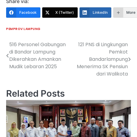
Share via:
Facebook
X (Twitter)
LinkedIn
More
PEMPROV LAMPUNG
516 Personel Gabungan
121 PNS di Lingkungan
Navigasi
di Bandar Lampung
Pemkot
pos
Dikerahkan Amankan
Bandarlampung
Mudik Lebaran 2025
Menerima SK Pensiun
dari Walikota
Related Posts