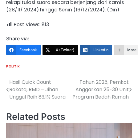
rekapitulasi suara secara berjenjang dari Kamis
(28/11/ 2024) hingga Senin (16/12/2024). (Din)
Post Views:
813
Share via:
Facebook
X (Twitter)
LinkedIn
More
POLITIK
Hasil Quick Count
Tahun 2025, Pemkot
Navigasi
Rakata, RMD – Jihan
Anggarkan 25-30 Unit
pos
Unggul Raih 83,1% Suara
Program Bedah Rumah
Related Posts