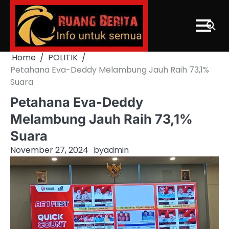
Skip
to
content
Home
POLITIK
Petahana Eva-Deddy Melambung Jauh Raih 73,1%
Suara
Petahana Eva-Deddy
Melambung Jauh Raih 73,1%
Suara
November 27, 2024
by
admin