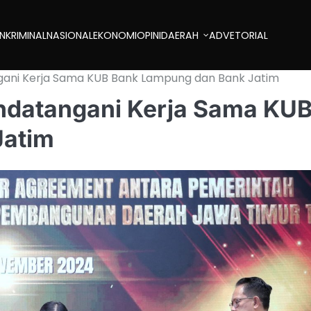
AN
KRIMINAL
NASIONAL
EKONOMI
OPINI
DAERAH
ADVETORIAL
gani Kerja Sama KUB Bank Lampung dan Bank Jatim
ndatangani Kerja Sama KU
Jatim