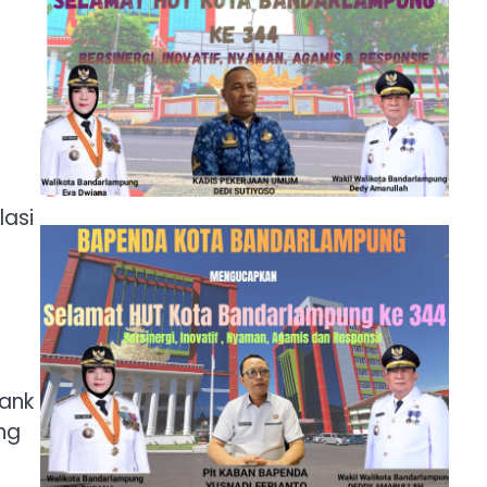
asi
g
Bank
ng