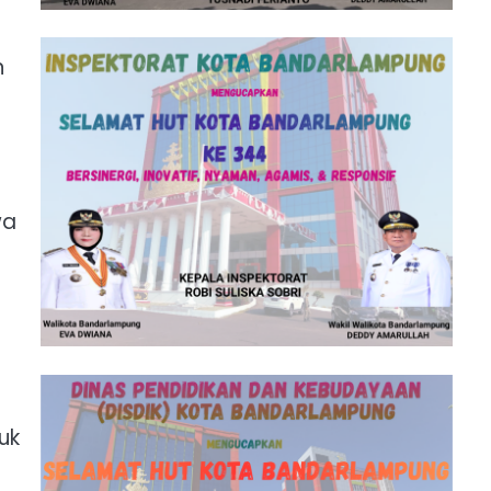
n
wa
uk