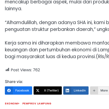
mencakup berbagai aspek, mulai dari produ
lainnya.
“Alhamdulillah, dengan adanya SHA ini, kami 
penguatan struktur perbankan daerah,” ungka
Kerja sama ini diharapkan membawa manfaa
keuangan dan pertumbuhan ekonomi di Lamp
bagi masyarakat luas di kedua provinsi.(Rls/
Post Views:
762
Share via:
Facebook
X (Twitter)
LinkedIn
More
EKONOMI
PEMPROV LAMPUNG