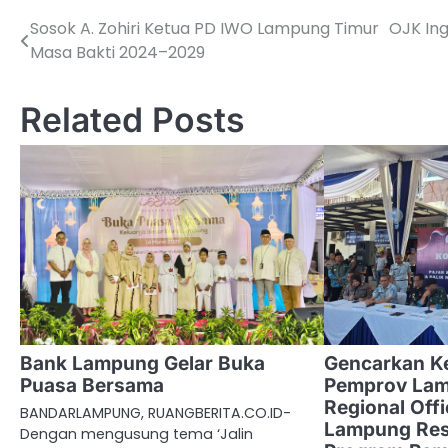
Sosok A. Zohiri Ketua PD IWO Lampung Timur
OJK In
Navigasi
Masa Bakti 2024–2029
pos
Related Posts
Bank Lampung Gelar Buka
Gencarkan Ke
Puasa Bersama
Pemprov Lam
Regional Off
BANDARLAMPUNG, RUANGBERITA.CO.ID-
Lampung Res
Dengan mengusung tema ‘Jalin