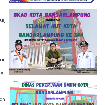
ur,
ni
an
kah