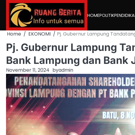
Skip
to
HOME
POLITIK
PENDIDIK
content
Home
EKONOMI
Pj. Gubernur Lampung Tandatan
Pj. Gubernur Lampung Ta
Bank Lampung dan Bank 
November 11, 2024
by
admin