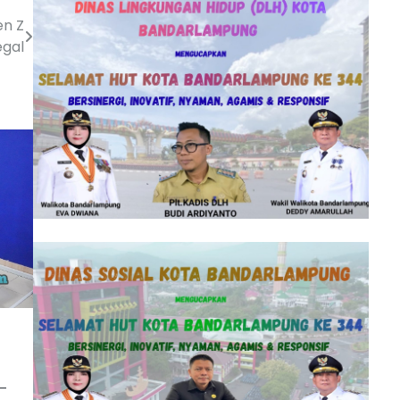
en Z
egal
 –