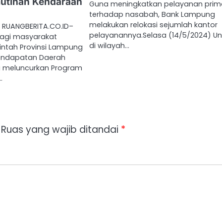
utihan Kendaraan
Guna meningkatkan pelayanan pri
terhadap nasabah, Bank Lampung
melakukan relokasi sejumlah kantor
RUANGBERITA.CO.ID–
pelayanannya.Selasa (14/5/2024) Un
agi masyarakat
di wilayah…
ntah Provinsi Lampung
Pendapatan Daerah
i meluncurkan Program
…
Ruas yang wajib ditandai
*