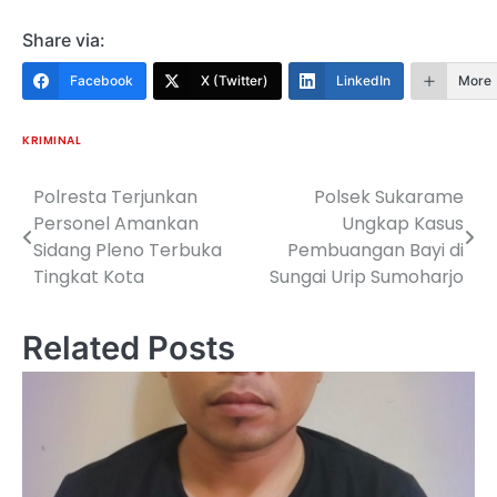
Share via:
Facebook
X (Twitter)
LinkedIn
More
KRIMINAL
Polresta Terjunkan
Polsek Sukarame
Navigasi
Personel Amankan
Ungkap Kasus
pos
Sidang Pleno Terbuka
Pembuangan Bayi di
Tingkat Kota
Sungai Urip Sumoharjo
Related Posts