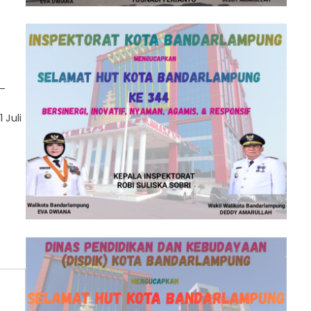
 –
 Juli