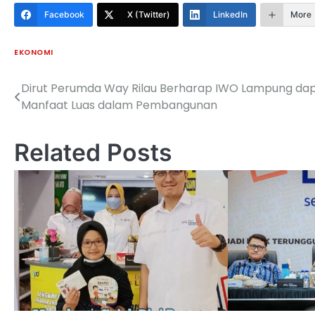
Facebook
X (Twitter)
LinkedIn
More
EKONOMI
Dirut Perumda Way Rilau Berharap IWO Lampung da
Navigasi
Manfaat Luas dalam Pembangunan
pos
Related Posts