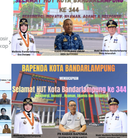
asir
gkap