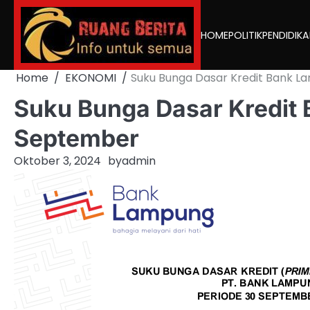
Skip
to
HOME
POLITIK
PENDIDIK
content
Home
EKONOMI
Suku Bunga Dasar Kredit Bank 
Suku Bunga Dasar Kredit
September
Oktober 3, 2024
by
admin