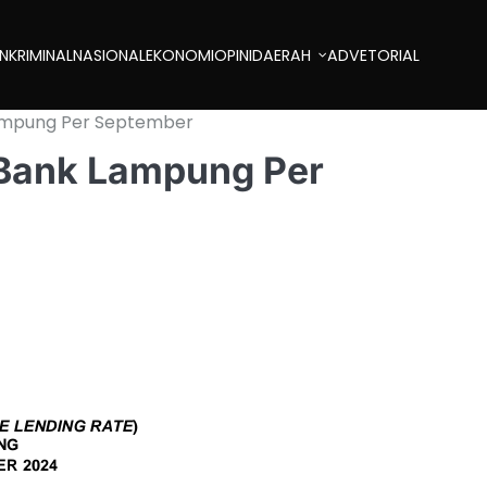
AN
KRIMINAL
NASIONAL
EKONOMI
OPINI
DAERAH
ADVETORIAL
Lampung Per September
 Bank Lampung Per