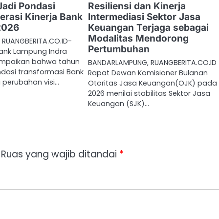
adi Pondasi
Resiliensi dan Kinerja
erasi Kinerja Bank
Intermediasi Sektor Jasa
2026
Keuangan Terjaga sebagai
Modalitas Mendorong
RUANGBERITA.CO.ID-
Pertumbuhan
Bank Lampung Indra
mpaikan bahwa tahun
BANDARLAMPUNG, RUANGBERITA.CO.ID
ndasi transformasi Bank
Rapat Dewan Komisioner Bulanan
 perubahan visi…
Otoritas Jasa Keuangan(OJK) pada 1
2026 menilai stabilitas Sektor Jasa
Keuangan (SJK)…
Ruas yang wajib ditandai
*