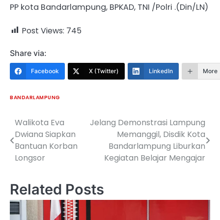
PP kota Bandarlampung, BPKAD, TNI /Polri .(Din/LN)
Post Views:
745
Share via:
Facebook
X (Twitter)
LinkedIn
More
BANDARLAMPUNG
Walikota Eva
Jelang Demonstrasi Lampung
Navigasi
Dwiana Siapkan
Memanggil, Disdik Kota
pos
Bantuan Korban
Bandarlampung Liburkan
Longsor
Kegiatan Belajar Mengajar
Related Posts