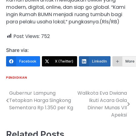
modern, digital, online, dan siap go global. “Kami
ingin Rumah BUMN menjadi ruang tumbuh bagi
para pelaku usaha lokal,” pungkasnya.(Rls/RB)
Post Views:
752
Share via:
Facebook
X (Twitter)
LinkedIn
More
PENDIDIKAN
Gubernur Lampung
Walikota Eva Dwiana
Navigasi
Tetapkan Harga Singkong
Ikuti Acara Gala
pos
Sementara Rp 1.350 per Kg
Dinner Munas VII
Apeksi
Related Posts