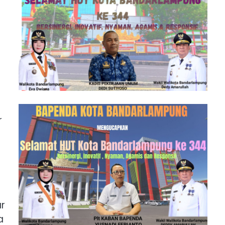
r
r
a