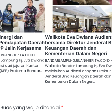
inergi dan
Walikota Eva Dwiana Audien
 Pendapatan Daerah
bersama Direktur Jenderal B
PP Jalin Kerjasama
Keuangan Daerah dan
Kementerian Dalam Negeri
RUANGBERITA.CO.ID –
r Lampung Hj. Eva Dwiana
BANDARLAMPUNG,RUANGBERITA.CO.ID 
i dari jajaran Kantor
Walikota Bandar Lampung Hj. Eva Dw
 (KPP) Pratama Bandar…
melakukan Audiensi dengan Direktur
Jenderal Bina Keuangan Daerah dan
Kementerian Dalam Negeri…
Ruas yang wajib ditandai
*