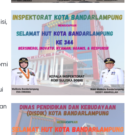
si,
omi
ui
dan