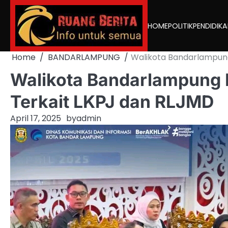
Skip
to
HOME
POLITIK
PENDIDIK
content
Home
BANDARLAMPUNG
Walikota Bandarlampung
Walikota Bandarlampung H
Terkait LKPJ dan RLJMD
April 17, 2025
by
admin