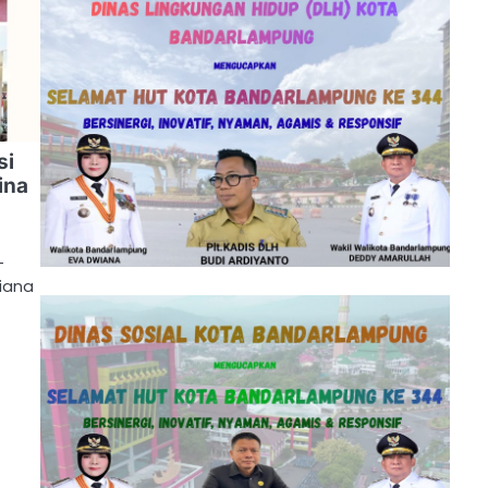
si
ina
–
iana