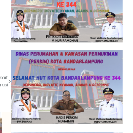
kait
rasi