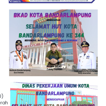
J)
erah