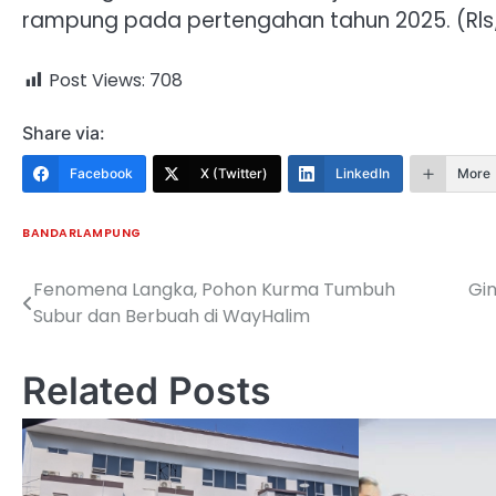
rampung pada pertengahan tahun 2025. (Rls
Post Views:
708
Share via:
Facebook
X (Twitter)
LinkedIn
More
BANDARLAMPUNG
Fenomena Langka, Pohon Kurma Tumbuh
Gi
Navigasi
Subur dan Berbuah di WayHalim
pos
Related Posts