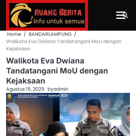
Skip
to
content
Home
BANDARLAMPUNG
Walikota Eva Dwiana Tandatangani MoU dengan
Kejaksaan
Walikota Eva Dwiana
Tandatangani MoU dengan
Kejaksaan
Agustus 15, 2025
by
admin