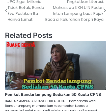
JPO Siger Millenial
Tingkatkan Literasi,
Navigasi
Tidak Retak, Bunda
Mahasiswa KKN UIN Raden
pos
Eva Pastikan Itu
Intan Lampung buat Pojok
Hanya Lumut
Baca di Kelurahan Korpri Raya
Related Posts
Pemkot Bandarlampung Sediakan 50 Kuota CPNS
BANDARLAMPUNG, RUANGBERITA.CO.ID – Pemerintah kota
Bandarlampung memberikan kesempatan kepada
masyarakat untuk mengikuti seleksi pengadaan Pegawai