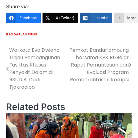
Share via:
Facebook
X (Twitter)
LinkedIn
More
BANDARLAMPUNG
Walikota Eva Dwiana
Pemkot Bandarlampung
Navigasi
Tinjau Pembangunan
bersama KPK RI Gelar
pos
Fasilitas Khusus
Rapat Pemantauan dan
Penyakit Dalam di
Evaluasi Program
RSUD A. Dadi
Pemberantasan Korupsi
Tjokrodipo
Related Posts