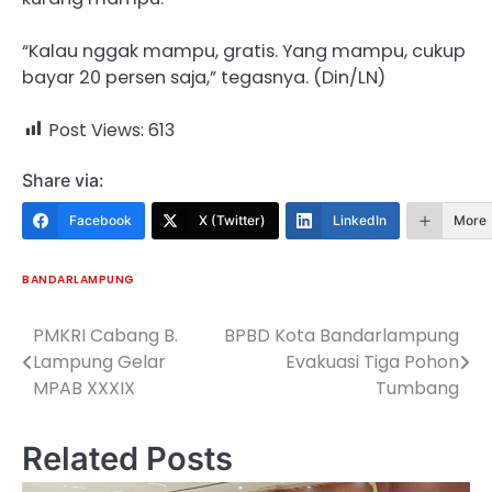
“Kalau nggak mampu, gratis. Yang mampu, cukup
bayar 20 persen saja,” tegasnya. (Din/LN)
Post Views:
613
Share via:
Facebook
X (Twitter)
LinkedIn
More
BANDARLAMPUNG
PMKRI Cabang B.
BPBD Kota Bandarlampung
Navigasi
Lampung Gelar
Evakuasi Tiga Pohon
pos
MPAB XXXIX
Tumbang
Related Posts