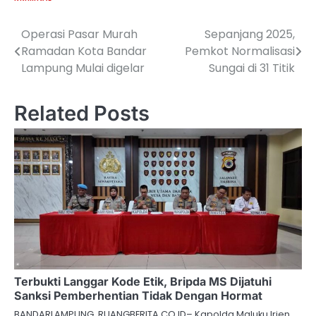
Operasi Pasar Murah
Sepanjang 2025,
Navigasi
Ramadan Kota Bandar
Pemkot Normalisasi
pos
Lampung Mulai digelar
Sungai di 31 Titik
Related Posts
Terbukti Langgar Kode Etik, Bripda MS Dijatuhi
Sanksi Pemberhentian Tidak Dengan Hormat
BANDARLAMPUNG, RUANGBERITA.CO.ID– Kapolda Maluku Irjen