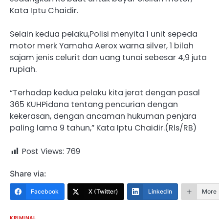
Kata Iptu Chaidir.
Selain kedua pelaku,Polisi menyita 1 unit sepeda
motor merk Yamaha Aerox warna silver, 1 bilah
sajam jenis celurit dan uang tunai sebesar 4,9 juta
rupiah.
“Terhadap kedua pelaku kita jerat dengan pasal
365 KUHPidana tentang pencurian dengan
kekerasan, dengan ancaman hukuman penjara
paling lama 9 tahun,” Kata Iptu Chaidir.(Rls/RB)
Post Views:
769
Share via:
Facebook
X (Twitter)
LinkedIn
More
KRIMINAL