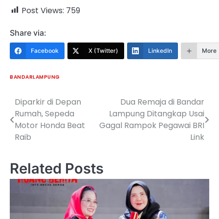
Post Views:
759
Share via:
Facebook
X (Twitter)
LinkedIn
More
BANDARLAMPUNG
Diparkir di Depan
Dua Remaja di Bandar
Navigasi
Rumah, Sepeda
Lampung Ditangkap Usai
pos
Motor Honda Beat
Gagal Rampok Pegawai BRI
Raib
Link
Related Posts